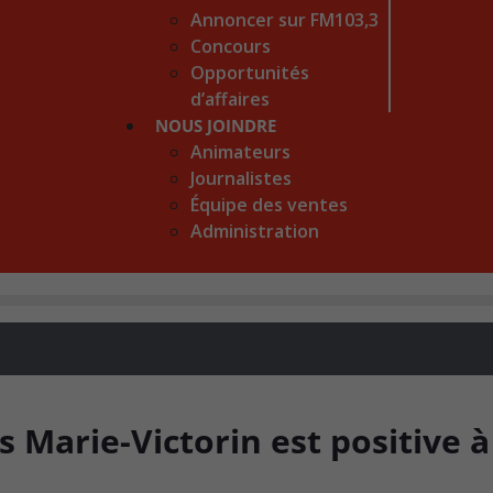
Annoncer sur FM103,3
Concours
Opportunités
d’affaires
NOUS JOINDRE
Animateurs
Journalistes
Équipe des ventes
Administration
 Marie-Victorin est positive à