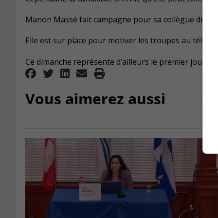
Manon Massé fait campagne pour sa collègue directem
Elle est sur place pour motiver les troupes au téléph
Ce dimanche représente d’ailleurs le premier jour du 
Vous aimerez aussi