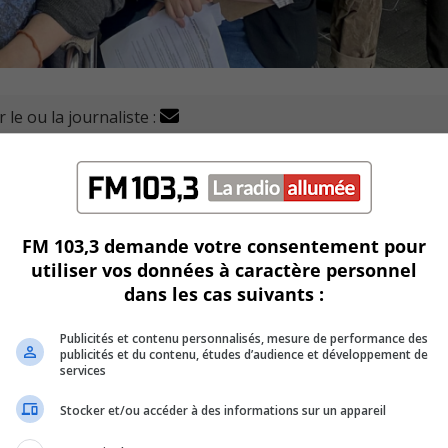
 le ou la journaliste :
ption Marie-Victorin fait son porte-à-porte de la maison.
.
FM 103,3 demande votre consentement pour
edi 2 avril.
utiliser vos données à caractère personnel
dans les cas suivants :
ment pour cinq jours.
Publicités et contenu personnalisés, mesure de performance des
é avisées.
publicités et du contenu, études d’audience et développement de
services
ue avoir de
légers symptômes.
Stocker et/ou accéder à des informations sur un appareil
 sur un appui solide.