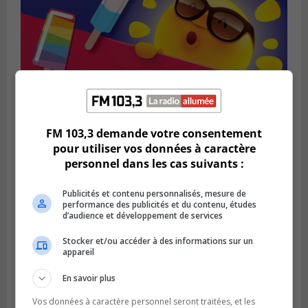
FM 103,3 demande votre consentement
pour utiliser vos données à caractère
personnel dans les cas suivants :
SAINT-BRUNO-DE-MONTARVILLE
Publié le 2 août 2026 à 08h06
La Fête des parcs est de retour à Saint-
Publicités et contenu personnalisés, mesure de
performance des publicités et du contenu, études
Bruno
d’audience et développement de services
Stocker et/ou accéder à des informations sur un
appareil
En savoir plus
Vos données à caractère personnel seront traitées, et les