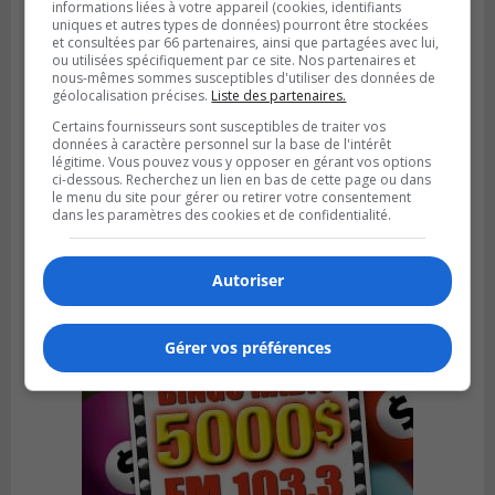
informations liées à votre appareil (cookies, identifiants
uniques et autres types de données) pourront être stockées
et consultées par 66 partenaires, ainsi que partagées avec lui,
ou utilisées spécifiquement par ce site. Nos partenaires et
nous-mêmes sommes susceptibles d'utiliser des données de
géolocalisation précises.
Liste des partenaires.
Certains fournisseurs sont susceptibles de traiter vos
SAINT-CATHERINE
données à caractère personnel sur la base de l'intérêt
Publié le 30 juillet 2026 à 07h58
légitime. Vous pouvez vous y opposer en gérant vos options
Sainte-Catherine prolonge son aide
ci-dessous. Recherchez un lien en bas de cette page ou dans
financière au Complexe Le Partage
le menu du site pour gérer ou retirer votre consentement
dans les paramètres des cookies et de confidentialité.
Autoriser
Gérer vos préférences