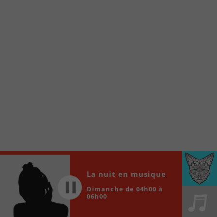
À partir de votre téléphone, allez sur le site
internet de la Radio allumée au
www.fm1033.ca
Ensuite cliquez sur l’icône situé au bas de
votre écran
(celui qui représente un carré incluant une
flèche dirigé vers le haut)
Cliquez maintenant sur l’option Ajouter sur
l’écran d’accueil et vous verrez apparaître le
logo du FM 103,3
Faites Enregistrer en haut à droite.
Et voilà! Toutes les infos et l’écoute de votre radio
locale vous sont maintenant accessibles en un clic!
Audio
La nuit en musique
00:00
00:00
Player
Dimanche de 04h00 à
06h00