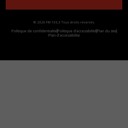
votre voiture
© 2026 FM 103,3 Tous droits réservés.
Politique de confidentialité
Politique d’accessibilité
Plan du site
Plan d'accessibilite
Comment installer notre vignette sur votre