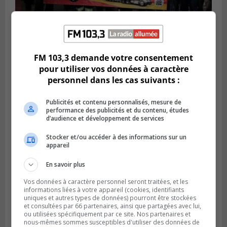
BOUCHERVILLE
Publié le 27 juillet 2026 à 19h58
FM 103,3 demande votre consentement
Metro prend les moyens pour protéger son
pour utiliser vos données à caractère
personnel cadre
personnel dans les cas suivants :
Publicités et contenu personnalisés, mesure de
performance des publicités et du contenu, études
d’audience et développement de services
Stocker et/ou accéder à des informations sur un
appareil
En savoir plus
Vos données à caractère personnel seront traitées, et les
informations liées à votre appareil (cookies, identifiants
uniques et autres types de données) pourront être stockées
et consultées par 66 partenaires, ainsi que partagées avec lui,
LONGUEUIL
ou utilisées spécifiquement par ce site. Nos partenaires et
Publié le 26 juillet 2026 à 15h54
nous-mêmes sommes susceptibles d'utiliser des données de
Le Marché saisonnier de Longueuil débute