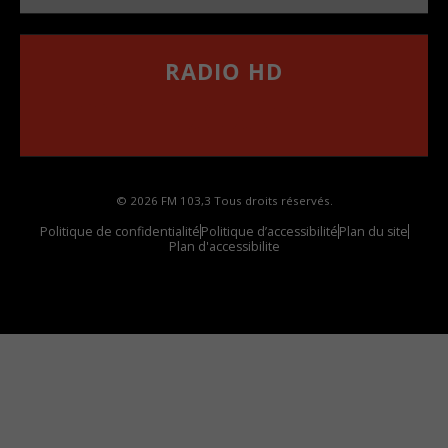
RADIO HD
••••••••••••••••••
Comment synthoniser la fréquence HD dans
votre voiture
© 2026 FM 103,3 Tous droits réservés.
Politique de confidentialité
Politique d’accessibilité
Plan du site
Plan d'accessibilite