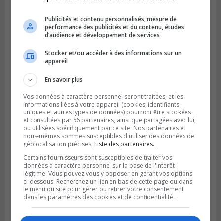
Publicités et contenu personnalisés, mesure de
performance des publicités et du contenu, études
d’audience et développement de services
Publié le 6 juillet 2026 à 09h33
Stocker et/ou accéder à des informations sur un
Longueuil conclue un contrat pour
appareil
valoriser des cendres d’incinération
En savoir plus
Vos données à caractère personnel seront traitées, et les
informations liées à votre appareil (cookies, identifiants
uniques et autres types de données) pourront être stockées
et consultées par 66 partenaires, ainsi que partagées avec lui,
ou utilisées spécifiquement par ce site. Nos partenaires et
nous-mêmes sommes susceptibles d'utiliser des données de
géolocalisation précises.
Liste des partenaires.
Certains fournisseurs sont susceptibles de traiter vos
données à caractère personnel sur la base de l'intérêt
légitime. Vous pouvez vous y opposer en gérant vos options
ci-dessous. Recherchez un lien en bas de cette page ou dans
le menu du site pour gérer ou retirer votre consentement
dans les paramètres des cookies et de confidentialité.