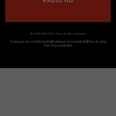
••••••••••••••••••
Comment synthoniser la fréquence HD dans
votre voiture
© 2026 FM 103,3 Tous droits réservés.
Politique de confidentialité
Politique d’accessibilité
Plan du site
Plan d'accessibilite