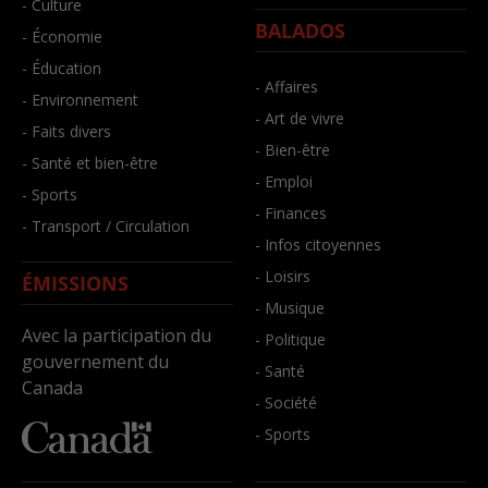
- Culture
BALADOS
- Économie
- Éducation
- Affaires
- Environnement
- Art de vivre
- Faits divers
- Bien-être
- Santé et bien-être
- Emploi
- Sports
- Finances
- Transport / Circulation
- Infos citoyennes
- Loisirs
ÉMISSIONS
- Musique
Avec la participation du
- Politique
gouvernement du
- Santé
Canada
- Société
- Sports