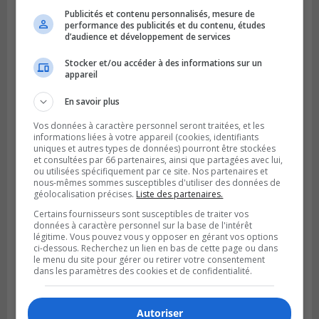
SAINT-HUBERT
Publicités et contenu personnalisés, mesure de
Publié le 3 août 2026 à 12h00
performance des publicités et du contenu, études
L’arrivée du marché saisonnier à Saint-
d’audience et développement de services
Hubert
Stocker et/ou accéder à des informations sur un
appareil
En savoir plus
Vos données à caractère personnel seront traitées, et les
informations liées à votre appareil (cookies, identifiants
uniques et autres types de données) pourront être stockées
et consultées par 66 partenaires, ainsi que partagées avec lui,
ou utilisées spécifiquement par ce site. Nos partenaires et
nous-mêmes sommes susceptibles d'utiliser des données de
géolocalisation précises.
Liste des partenaires.
Certains fournisseurs sont susceptibles de traiter vos
données à caractère personnel sur la base de l'intérêt
légitime. Vous pouvez vous y opposer en gérant vos options
ci-dessous. Recherchez un lien en bas de cette page ou dans
le menu du site pour gérer ou retirer votre consentement
dans les paramètres des cookies et de confidentialité.
Autoriser