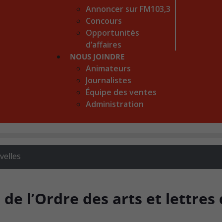
Annoncer sur FM103,3
Concours
Opportunités
d’affaires
NOUS JOINDRE
Animateurs
Journalistes
Équipe des ventes
Administration
velles
e l’Ordre des arts et lettres