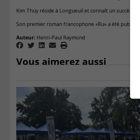
Kim Thúy réside à Longueuil et connaît un succès lit
Son premier roman francophone «Ru» a été publié e
Auteur:
Henri-Paul Raymond
Vous aimerez aussi