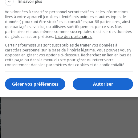
En savoir plus
téraire depuis son arrivée au Québec à 10 ans avec les boat 
Vos données à caractère personnel seront traitées, et les informations
liées à votre appareil (cookies, identifiants uniques et autres types de
données) pourront être stockées et consultées par 66 partenaires, ainsi
n 2009.
que partagées avec lui, ou utilisées spécifiquement par ce site. Nos
partenaires et nous-mêmes sommes susceptibles d'utiliser des données
de géolocalisation précises.
Liste des partenaires.
Certains fournisseurs sont susceptibles de traiter vos données à
caractère personnel sur la base de l'intérêt légitime. Vous pouvez vous y
opposer en gérant vos options ci-dessous. Recherchez un lien en bas de
cette page ou dans le menu du site pour gérer ou retirer votre
consentement dans les paramètres des cookies et de confidentialité.
Gérer vos préférences
Autoriser