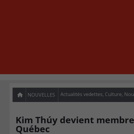
Actualités vedettes
,
Culture
,
Nou
NOUVELLES
Kim Thúy devient membre d
Québec