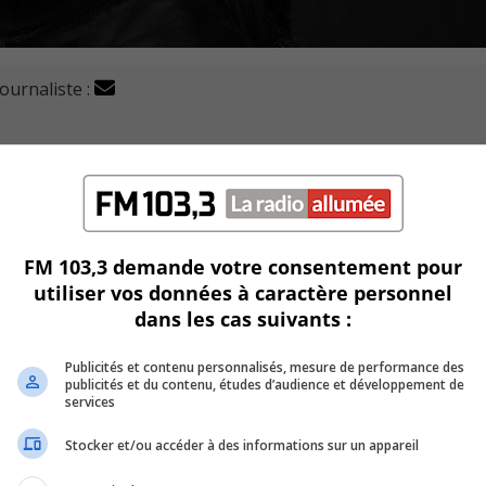
journaliste :
teure Kim Thúy alors qu’elle va devenir ambassadrice
es du Québec.
e remise d’insignes prévue le lundi 27 mai prochain.
FM 103,3 demande votre consentement pour
utiliser vos données à caractère personnel
 artisans lors de la remise des honneurs pour souligner le
dans les cas suivants :
ébec.
 fait aussi parti des artistes nommés compagnes ou compagn
Publicités et contenu personnalisés, mesure de performance des
publicités et du contenu, études d’audience et développement de
services
Stocker et/ou accéder à des informations sur un appareil
uable au développement, à l’essor et à la réputation d’exce