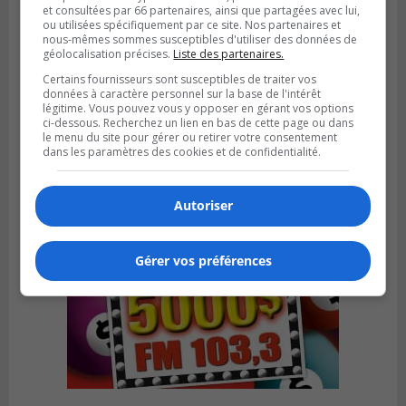
et consultées par 66 partenaires, ainsi que partagées avec lui,
ou utilisées spécifiquement par ce site. Nos partenaires et
nous-mêmes sommes susceptibles d'utiliser des données de
géolocalisation précises.
Liste des partenaires.
VIEUX-LONGUEUIL
Publié le 5 août 2026 à 09h30
Certains fournisseurs sont susceptibles de traiter vos
Lysa Bélaicha assure les services aux
données à caractère personnel sur la base de l'intérêt
légitime. Vous pouvez vous y opposer en gérant vos options
citoyens du district Michel‑Chartrand
ci-dessous. Recherchez un lien en bas de cette page ou dans
le menu du site pour gérer ou retirer votre consentement
dans les paramètres des cookies et de confidentialité.
Autoriser
Gérer vos préférences