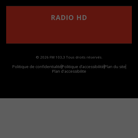
RADIO HD
••••••••••••••••••
Comment synthoniser la fréquence HD dans
votre voiture
© 2026 FM 103,3 Tous droits réservés.
Politique de confidentialité
Politique d’accessibilité
Plan du site
Plan d'accessibilite