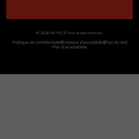
Comment synthoniser la fréquence HD dans
votre voiture
© 2026 FM 103,3 Tous droits réservés.
Politique de confidentialité
Politique d’accessibilité
Plan du site
Plan d'accessibilite