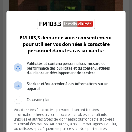
VIEUX-LONGUEUIL
FM 103,3 demande votre consentement
Publié le 28 juillet 2026 à 07h44
La Tablée des chefs obtient un appui
pour utiliser vos données à caractère
financier pour poursuivre sa mission
personnel dans les cas suivants :
Publicités et contenu personnalisés, mesure de
performance des publicités et du contenu, études
d’audience et développement de services
Stocker et/ou accéder à des informations sur un
appareil
En savoir plus
Vos données à caractère personnel seront traitées, et les
informations liées à votre appareil (cookies, identifiants
uniques et autres types de données) pourront être stockées
et consultées par 66 partenaires, ainsi que partagées avec lui,
ou utilisées spécifiquement par ce site. Nos partenaires et
BOUCHERVILLE