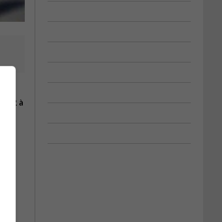
 de 2 à
ire