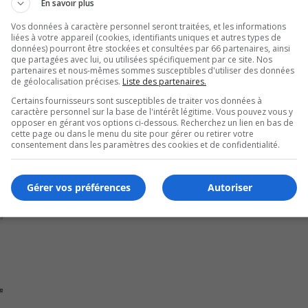
En savoir plus
ec a avisé la Ville de la tenue de travaux dans le stationn
Vos données à caractère personnel seront traitées, et les informations
al et de la route 116.
liées à votre appareil (cookies, identifiants uniques et autres types de
données) pourront être stockées et consultées par 66 partenaires, ainsi
que partagées avec lui, ou utilisées spécifiquement par ce site. Nos
partenaires et nous-mêmes sommes susceptibles d'utiliser des données
de géolocalisation précises.
Liste des partenaires.
s durant les travaux par mesure de sécurité.
Certains fournisseurs sont susceptibles de traiter vos données à
caractère personnel sur la base de l'intérêt légitime. Vous pouvez vous y
opposer en gérant vos options ci-dessous. Recherchez un lien en bas de
cette page ou dans le menu du site pour gérer ou retirer votre
consentement dans les paramètres des cookies et de confidentialité.
Gérer vos préférences
Autoriser