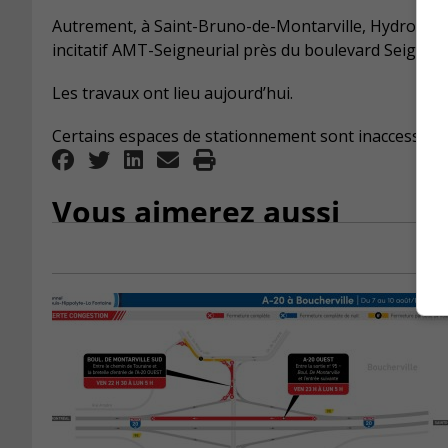
Autrement, à Saint-Bruno-de-Montarville, Hydro-Québ
incitatif AMT-Seigneurial près du boulevard Seigneuri
Les travaux ont lieu aujourd’hui.
Certains espaces de stationnement sont inaccessible
Vous aimerez aussi