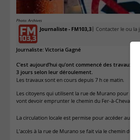
Photo: Archives
|
Journaliste - FM103,3
Contacter le ou la 
Journaliste: Victoria Gagné
C’est aujourd’hui qu’ont commencé des travaux d’ex
3 jours selon leur déroulement.
Les travaux sont en cours depuis 7 h ce matin.
Les citoyens qui utilisent la rue de Murano pour se
vont devoir emprunter le chemin du Fer-à-Cheval pou
La circulation locale est permise pour accéder aux c
L’accès à la rue de Murano se fait via le chemin du F