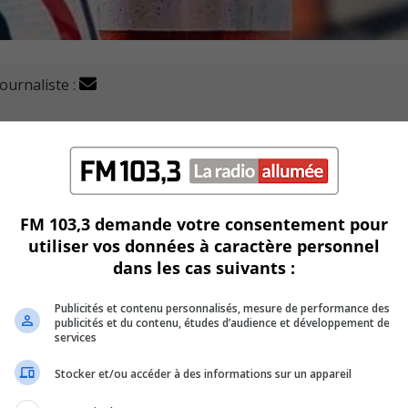
journaliste :
cavation sur la rue Murano à Sainte-Julie, qui vont durer
FM 103,3 demande votre consentement pour
utiliser vos données à caractère personnel
dans les cas suivants :
 rendre au boulevard Armand-Frappier ou au carrefour girato
r la durée des travaux.
Publicités et contenu personnalisés, mesure de performance des
publicités et du contenu, études d’audience et développement de
services
ommerces.
Stocker et/ou accéder à des informations sur un appareil
er-à-Cheval et par le boulevard Armand-Frappier.