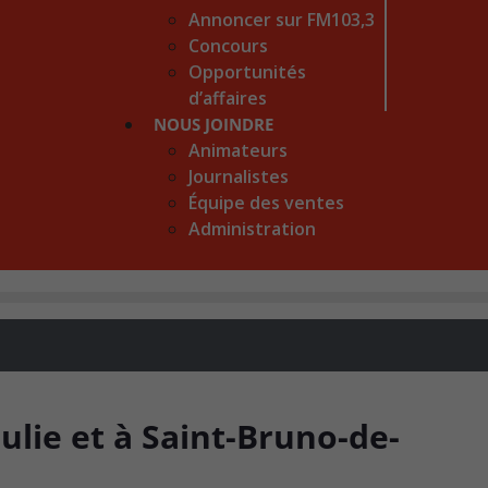
Annoncer sur FM103,3
Concours
Opportunités
d’affaires
NOUS JOINDRE
Animateurs
Journalistes
Équipe des ventes
Administration
Julie et à Saint-Bruno-de-