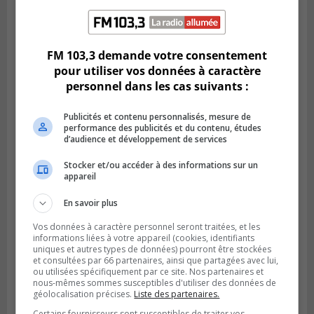
SAINT-LAMBERT
Publié le 5 août 2026 à 08h23
De la fibrose kystique à l’Ironman : le
FM 103,3 demande votre consentement
parcours inspirant d’Emma Fontaine
pour utiliser vos données à caractère
personnel dans les cas suivants :
Publicités et contenu personnalisés, mesure de
performance des publicités et du contenu, études
d’audience et développement de services
Stocker et/ou accéder à des informations sur un
appareil
En savoir plus
Vos données à caractère personnel seront traitées, et les
informations liées à votre appareil (cookies, identifiants
uniques et autres types de données) pourront être stockées
Publié le 4 août 2026 à 13h18
Des fromages de la Laiterie Coaticook
et consultées par 66 partenaires, ainsi que partagées avec lui,
ou utilisées spécifiquement par ce site. Nos partenaires et
rappelés par l’ACIA
nous-mêmes sommes susceptibles d'utiliser des données de
géolocalisation précises.
Liste des partenaires.
Certains fournisseurs sont susceptibles de traiter vos