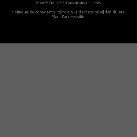
© 2026 FM 103,3 Tous droits réservés.
Politique de confidentialité
Politique d’accessibilité
Plan du site
Plan d'accessibilite
Comment installer notre vignette sur votre
appareil mobile