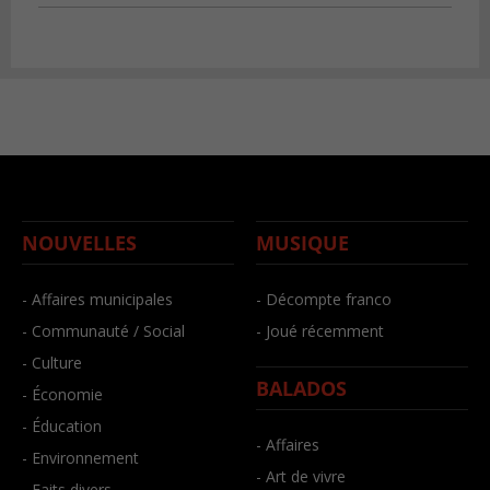
NOUVELLES
MUSIQUE
- Affaires municipales
- Décompte franco
- Communauté / Social
- Joué récemment
- Culture
BALADOS
- Économie
- Éducation
- Affaires
- Environnement
- Art de vivre
- Faits divers