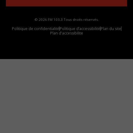
© 2026 FM 103,3 Tous droits réservés.
Politique de confidentialité
Politique d’accessibilité
Plan du site
Plan d'accessibilite
Comment installer notre vignette sur votre