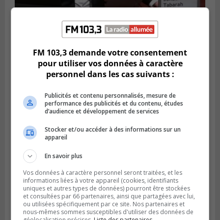
LONGUEUIL
Publié le 4 août 2026 à 08h28
FM 103,3 demande votre consentement
Longueuil demande de reporter une
pour utiliser vos données à caractère
élection partielle
personnel dans les cas suivants :
Publicités et contenu personnalisés, mesure de
performance des publicités et du contenu, études
d’audience et développement de services
Stocker et/ou accéder à des informations sur un
appareil
En savoir plus
Vos données à caractère personnel seront traitées, et les
informations liées à votre appareil (cookies, identifiants
uniques et autres types de données) pourront être stockées
VIEUX-LONGUEUIL
et consultées par 66 partenaires, ainsi que partagées avec lui,
Publié le 3 août 2026 à 14h47
ou utilisées spécifiquement par ce site. Nos partenaires et
Le Livre bleu rassemble 200 curieux à
nous-mêmes sommes susceptibles d'utiliser des données de
géolocalisation précises.
Liste des partenaires.