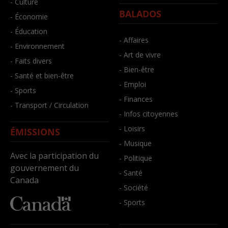
- Culture
BALADOS
- Économie
- Éducation
- Affaires
- Environnement
- Art de vivre
- Faits divers
- Bien-être
- Santé et bien-être
- Emploi
- Sports
- Finances
- Transport / Circulation
- Infos citoyennes
- Loisirs
ÉMISSIONS
- Musique
Avec la participation du
- Politique
gouvernement du
- Santé
Canada
- Société
- Sports