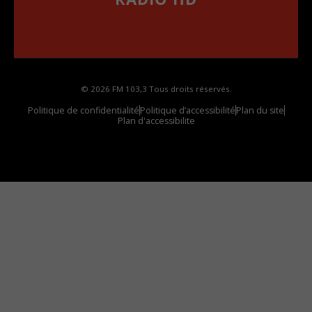
••••••••••••••••••
Comment synthoniser la fréquence HD dans
votre voiture
© 2026 FM 103,3 Tous droits réservés.
Politique de confidentialité
Politique d’accessibilité
Plan du site
Plan d'accessibilite