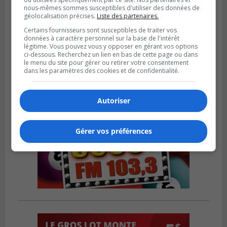
BOUCHERVILLE
nous-mêmes sommes susceptibles d'utiliser des données de
Publié le 27 juillet 2026 à 19h58
géolocalisation précises.
Liste des partenaires.
Metro prend les moyens pour protéger son
Certains fournisseurs sont susceptibles de traiter vos
personnel cadre
données à caractère personnel sur la base de l'intérêt
légitime. Vous pouvez vous y opposer en gérant vos options
ci-dessous. Recherchez un lien en bas de cette page ou dans
le menu du site pour gérer ou retirer votre consentement
dans les paramètres des cookies et de confidentialité.
Autoriser
Gérer vos préférences