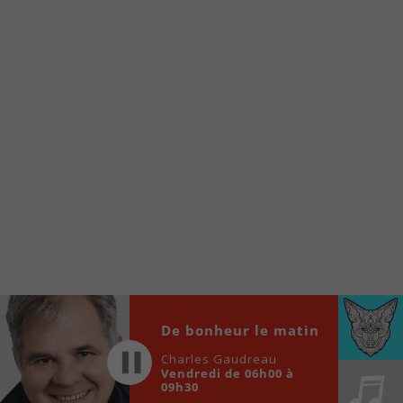
À partir de votre téléphone, allez sur le site
internet de la Radio allumée au
www.fm1033.ca
Ensuite cliquez sur l’icône situé au bas de
votre écran
(celui qui représente un carré incluant une
flèche dirigé vers le haut)
Cliquez maintenant sur l’option Ajouter sur
l’écran d’accueil et vous verrez apparaître le
logo du FM 103,3
Faites Enregistrer en haut à droite.
Et voilà! Toutes les infos et l’écoute de votre radio
locale vous sont maintenant accessibles en un clic!
Audio
De bonheur le matin
00:00
00:00
Player
Charles Gaudreau
Vendredi de 06h00 à
09h30