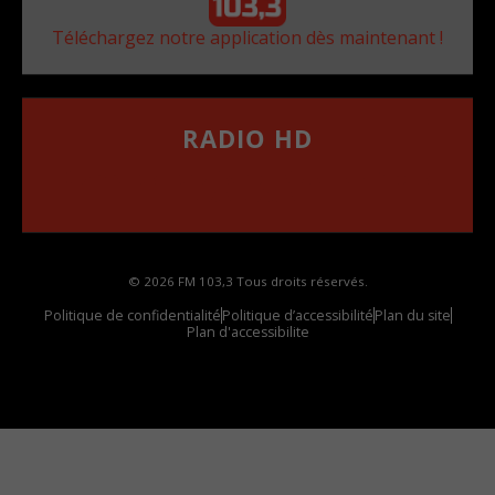
Téléchargez notre application dès maintenant !
RADIO HD
••••••••••••••••••
Comment synthoniser la fréquence HD dans
votre voiture
© 2026 FM 103,3 Tous droits réservés.
Politique de confidentialité
Politique d’accessibilité
Plan du site
Plan d'accessibilite