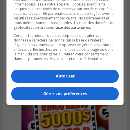
informations liées à votre appareil (cookies, identifiants
uniques et autres types de données) pourront être stockées
et consultées par 66 partenaires, ainsi que partagées avec lui,
ou utilisées spécifiquement par ce site. Nos partenaires et
nous-mêmes sommes susceptibles d'utiliser des données de
géolocalisation précises.
Liste des partenaires.
Certains fournisseurs sont susceptibles de traiter vos
données à caractère personnel sur la base de l'intérêt
SAINT-BRUNO-DE-MONTARVILLE
Publié le 26 juillet 2026 à 08h01
légitime. Vous pouvez vous y opposer en gérant vos options
Saint‑Bruno veut accélérer l’abandon des
ci-dessous. Recherchez un lien en bas de cette page ou dans
le menu du site pour gérer ou retirer votre consentement
outils à essence
dans les paramètres des cookies et de confidentialité.
Autoriser
Gérer vos préférences