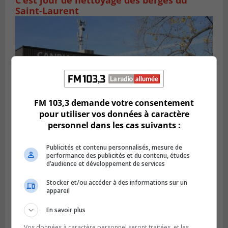
Saint-Laurent
FM 103,3 demande votre consentement
pour utiliser vos données à caractère
personnel dans les cas suivants :
CANDIAC
Publicités et contenu personnalisés, mesure de
Publié le 27 juillet 2026 à 14h40
performance des publicités et du contenu, études
Candiac propulse sa transition verte
d’audience et développement de services
Stocker et/ou accéder à des informations sur un
appareil
En savoir plus
Vos données à caractère personnel seront traitées, et les