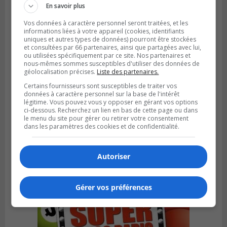
En savoir plus
Vos données à caractère personnel seront traitées, et les
informations liées à votre appareil (cookies, identifiants
uniques et autres types de données) pourront être stockées
et consultées par 66 partenaires, ainsi que partagées avec lui,
ou utilisées spécifiquement par ce site. Nos partenaires et
nous-mêmes sommes susceptibles d'utiliser des données de
géolocalisation précises.
Liste des partenaires.
Certains fournisseurs sont susceptibles de traiter vos
données à caractère personnel sur la base de l'intérêt
légitime. Vous pouvez vous y opposer en gérant vos options
GREENFIELD PARK
ci-dessous. Recherchez un lien en bas de cette page ou dans
Publié le 31 juillet 2026 à 16h45
le menu du site pour gérer ou retirer votre consentement
Des firmes de Longueuil vont participer
dans les paramètres des cookies et de confidentialité.
aux méga-travaux de l’hôpital Charles-
Le Moyne
Autoriser
Gérer vos préférences