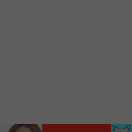
Ajoutez un signet FM 103,3 sur votre écran
d’accueil rapidement.
Voici la procédure ;)
À partir de votre téléphone, allez sur le site
internet de la Radio allumée au
www.fm1033.ca
Ensuite cliquez sur l’icône situé au bas de
votre écran
(celui qui représente un carré incluant une
flèche dirigé vers le haut)
Cliquez maintenant sur l’option Ajouter sur
l’écran d’accueil et vous verrez apparaître le
logo du FM 103,3
Faites Enregistrer en haut à droite.
Et voilà! Toutes les infos et l’écoute de votre radio
locale vous sont maintenant accessibles en un clic!