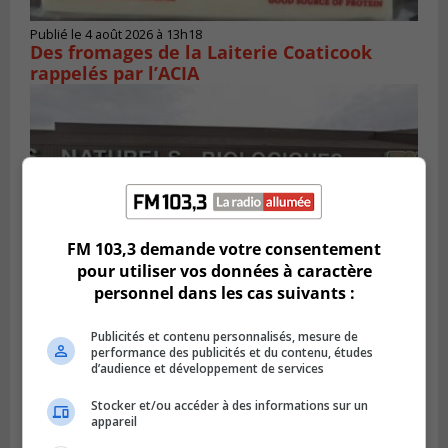
Publié le 4 août 2026 à 13h18
Des fromages de la Laiterie Coaticook
rappelés par l’ACIA
FM 103,3 demande votre consentement
pour utiliser vos données à caractère
personnel dans les cas suivants :
Publicités et contenu personnalisés, mesure de
BROSSARD
performance des publicités et du contenu, études
Publié le 2 août 2026 à 23h04
d’audience et développement de services
Rappel de quatre produits alimentaires à
Brossard
Stocker et/ou accéder à des informations sur un
appareil