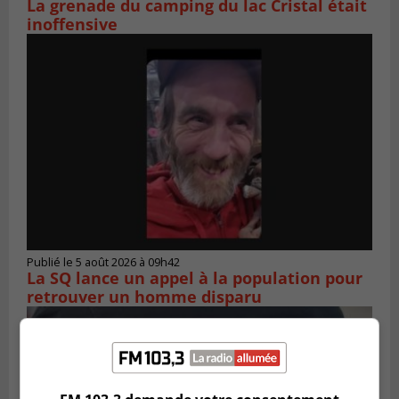
La grenade du camping du lac Cristal était
inoffensive
Publié le 5 août 2026 à 09h42
La SQ lance un appel à la population pour
retrouver un homme disparu