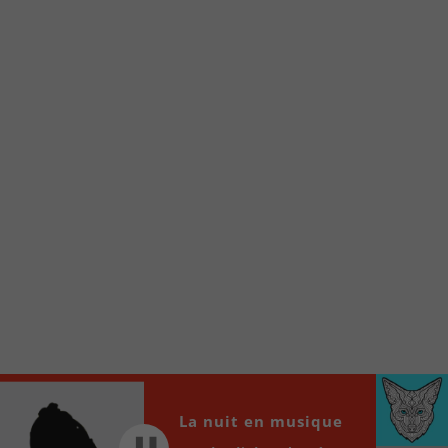
À partir de votre téléphone, allez sur le site
internet de la Radio allumée au
www.fm1033.ca
Ensuite cliquez sur l’icône situé au bas de
votre écran
(celui qui représente un carré incluant une
flèche dirigé vers le haut)
Cliquez maintenant sur l’option Ajouter sur
l’écran d’accueil et vous verrez apparaître le
logo du FM 103,3
Faites Enregistrer en haut à droite.
Et voilà! Toutes les infos et l’écoute de votre radio
locale vous sont maintenant accessibles en un clic!
Audio
00:00
00:00
Player
La nuit en musique