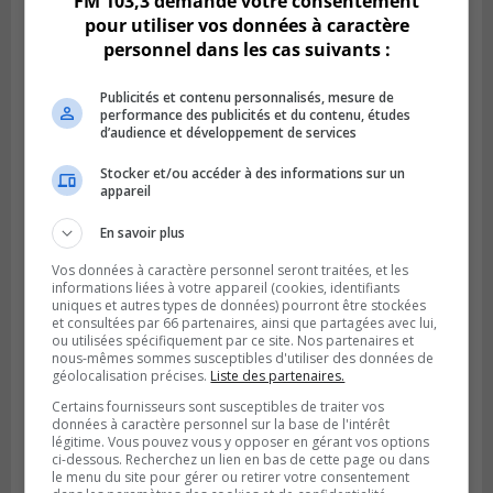
FM 103,3 demande votre consentement
pour utiliser vos données à caractère
personnel dans les cas suivants :
Publicités et contenu personnalisés, mesure de
performance des publicités et du contenu, études
d’audience et développement de services
BOUCHERVILLE
Stocker et/ou accéder à des informations sur un
Publié le 5 août 2026 à 06h54
appareil
La SQ recense 18 décès pendant les
vacances de la construction
En savoir plus
Vos données à caractère personnel seront traitées, et les
informations liées à votre appareil (cookies, identifiants
uniques et autres types de données) pourront être stockées
et consultées par 66 partenaires, ainsi que partagées avec lui,
ou utilisées spécifiquement par ce site. Nos partenaires et
nous-mêmes sommes susceptibles d'utiliser des données de
géolocalisation précises.
Liste des partenaires.
Certains fournisseurs sont susceptibles de traiter vos
données à caractère personnel sur la base de l'intérêt
légitime. Vous pouvez vous y opposer en gérant vos options
ci-dessous. Recherchez un lien en bas de cette page ou dans
le menu du site pour gérer ou retirer votre consentement