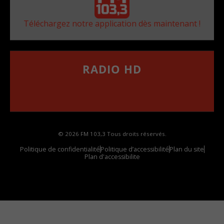
Téléchargez notre application dès maintenant !
RADIO HD
••••••••••••••••••
Comment synthoniser la fréquence HD dans
votre voiture
© 2026 FM 103,3 Tous droits réservés.
Politique de confidentialité
Politique d’accessibilité
Plan du site
Plan d'accessibilite