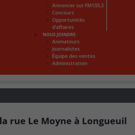
Annoncer sur FM103,3
Concours
Opportunités
d’affaires
NOUS JOINDRE
Animateurs
Journalistes
Équipe des ventes
Administration
 la rue Le Moyne à Longueuil