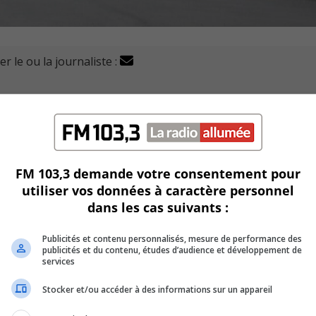
r le ou la journaliste :
on de Longueuil (SPAL) sont intervenus auprès d'un homme
matin à Longueuil.
partement de la rue Le Moyne Ouest, suite à un appel en lien
FM 103,3 demande votre consentement pour
utiliser vos données à caractère personnel
ué de la musique à fort volume aux petites heures du matin.
dans les cas suivants :
 et aurait eu un comportement agressif.
Publicités et contenu personnalisés, mesure de performance des
publicités et du contenu, études d’audience et développement de
on immédiate du voisinage.
services
Stocker et/ou accéder à des informations sur un appareil
ention et érigé un large périmètre autour de la résidence.