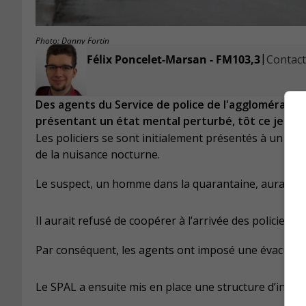
Photo: Danny Fortin
|
Félix Poncelet-Marsan - FM103,3
Contacte
Des agents du Service de police de l'agglomérati
présentant un état mental perturbé, tôt ce jeudi 
Les policiers se sont initialement présentés à un ap
de la nuisance nocturne.
Le suspect, un homme dans la quarantaine, aurait jo
Il aurait refusé de coopérer à l’arrivée des policiers
Par conséquent, les agents ont imposé une évacuati
Le SPAL a ensuite mis en place une structure d’interv