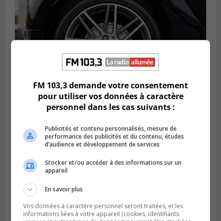
FM 103,3 demande votre consentement
pour utiliser vos données à caractère
personnel dans les cas suivants :
LONGUEUIL
Publié le 6 août 2026 à 11h58
Des jeunes ciblent la Montérégie pour
Publicités et contenu personnalisés, mesure de
le Défi écrou de roue
performance des publicités et du contenu, études
d’audience et développement de services
Stocker et/ou accéder à des informations sur un
appareil
En savoir plus
Vos données à caractère personnel seront traitées, et les
informations liées à votre appareil (cookies, identifiants