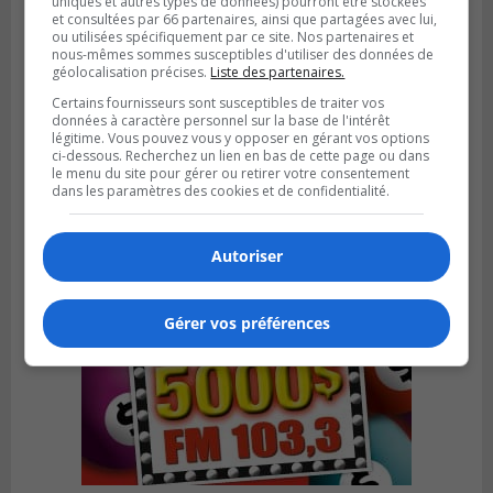
uniques et autres types de données) pourront être stockées
et consultées par 66 partenaires, ainsi que partagées avec lui,
ou utilisées spécifiquement par ce site. Nos partenaires et
nous-mêmes sommes susceptibles d'utiliser des données de
géolocalisation précises.
Liste des partenaires.
Certains fournisseurs sont susceptibles de traiter vos
Publié le 6 août 2026 à 05h39
données à caractère personnel sur la base de l'intérêt
La grenade du camping du lac Cristal était
légitime. Vous pouvez vous y opposer en gérant vos options
inoffensive
ci-dessous. Recherchez un lien en bas de cette page ou dans
le menu du site pour gérer ou retirer votre consentement
dans les paramètres des cookies et de confidentialité.
Autoriser
Gérer vos préférences