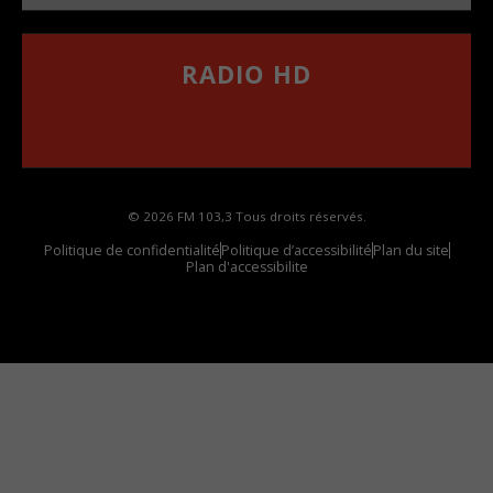
RADIO HD
••••••••••••••••••
Comment synthoniser la fréquence HD dans
votre voiture
© 2026 FM 103,3 Tous droits réservés.
Politique de confidentialité
Politique d’accessibilité
Plan du site
Plan d'accessibilite