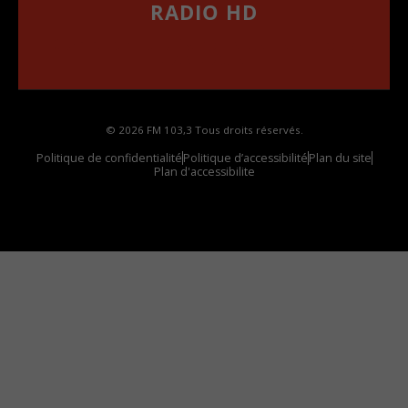
RADIO HD
••••••••••••••••••
Comment synthoniser la fréquence HD dans
votre voiture
© 2026 FM 103,3 Tous droits réservés.
Politique de confidentialité
Politique d’accessibilité
Plan du site
Plan d'accessibilite