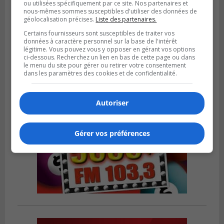
ou utilisées spécifiquement par ce site. Nos partenaires et
nous-mêmes sommes susceptibles d'utiliser des données de
géolocalisation précises.
Liste des partenaires.
Publié le 21 février 2024 à 12h00
QScale doit abandonner son projet de
Certains fournisseurs sont susceptibles de traiter vos
500 M$ à Saint-Bruno
données à caractère personnel sur la base de l'intérêt
légitime. Vous pouvez vous y opposer en gérant vos options
ci-dessous. Recherchez un lien en bas de cette page ou dans
le menu du site pour gérer ou retirer votre consentement
dans les paramètres des cookies et de confidentialité.
Autoriser
Gérer vos préférences