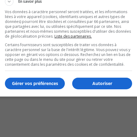
s réserves.
En savoir plus
Vos données à caractère personnel seront traitées, et les informations
illois qui aimerait bénéficier du parc national.
liées à votre appareil (cookies, identifiants uniques et autres types de
données) pourront être stockées et consultées par 66 partenaires, ainsi
que partagées avec lui, ou utilisées spécifiquement par ce site. Nos
U
00:00
partenaires et nous-mêmes sommes susceptibles d'utiliser des données
U
de géolocalisation précises.
Liste des partenaires.
Ar
 projet pilote.
Certains fournisseurs sont susceptibles de traiter vos données à
ke
caractère personnel sur la base de l'intérêt légitime. Vous pouvez vous y
opposer en gérant vos options ci-dessous. Recherchez un lien en bas de
 pour tous les Montarvillois.
to
cette page ou dans le menu du site pour gérer ou retirer votre
in
consentement dans les paramètres des cookies et de confidentialité.
or
de
Gérer vos préférences
Autoriser
vo