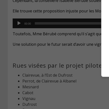
Cependant, la conseillère Isabelle Bérubé soulève de
Elle trouve cette proposition injuste pour les Montarv
Audio
00:00
Player
Toutefois, Mme Bérubé comprend qu’il s’agit que d’un
Une solution pour le futur serait d’avoir une vignette
Rues visées par le projet pilote :
Clairevue, à l’Est de Dufrost
Perrot, de Clairevue à Albanel
Mesnard
Cabot
Vignau
Dufrost