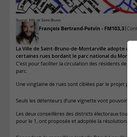
Source: Ville de Saint-Bruno
|
François Bertrand-Potvin - FM103,3
Cont
La Ville de Saint-Bruno-de-Montarville adopte un p
certaines rues bordant le parc national du Mont-S
C’est pour faciliter la circulation des résidents de 
parc.
Une vingtaine de rues sont ciblées par le projet pilo
Seuls les détenteurs d’une vignette vont pouvoir s’y 
Les deux conseillères des districts électoraux touchés 
pour le 1, ont proposée et adoptée la résolution.