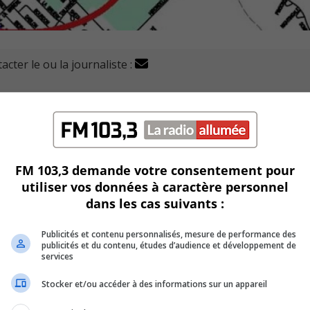
acter le ou la journaliste :
rojet pilote pour interdire le stationnement autour de
aint-Bruno.
ces rues qui normalement, sont monopolisées par les visiteurs
FM 103,3 demande votre consentement pour
utiliser vos données à caractère personnel
te, prévu pour une durée de 6 mois.
dans les cas suivants :
stationner.
Publicités et contenu personnalisés, mesure de performance des
publicités et du contenu, études d’audience et développement de
par le projet, soit Marilou Alarie pour le district 6 et Louis
services
Stocker et/ou accéder à des informations sur un appareil