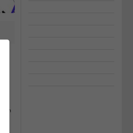
 du
e Dion