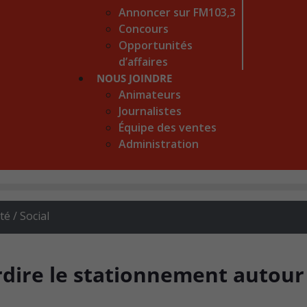
Annoncer sur FM103,3
Concours
Opportunités
d’affaires
NOUS JOINDRE
Animateurs
Journalistes
Équipe des ventes
Administration
 / Social
erdire le stationnement autour