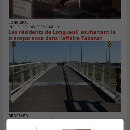
LONGUEUIL
Publié le 7 août 2026 à 14h10
Les résidents de Longueuil souhaitent la
transparence dans l’affaire Tabarah
BROSSARD
Publié le 6 août 2026 à 16h00
La piste cyclable de Brossard au pont S.-De