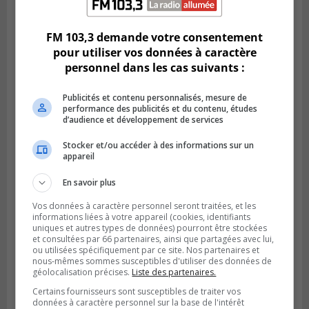
Champlain est ouverte
FM 103,3 demande votre consentement
pour utiliser vos données à caractère
personnel dans les cas suivants :
Publicités et contenu personnalisés, mesure de
performance des publicités et du contenu, études
d’audience et développement de services
Stocker et/ou accéder à des informations sur un
appareil
En savoir plus
BOUCHERVILLE
Publié le 6 août 2026 à 14h50
Vos données à caractère personnel seront traitées, et les
Le tube nord du pont-tunnel Louis-
informations liées à votre appareil (cookies, identifiants
Hippolyte-La Fontaine se dote d’une
uniques et autres types de données) pourront être stockées
nouvelle chaussée
et consultées par 66 partenaires, ainsi que partagées avec lui,
ou utilisées spécifiquement par ce site. Nos partenaires et
nous-mêmes sommes susceptibles d'utiliser des données de
géolocalisation précises.
Liste des partenaires.
Certains fournisseurs sont susceptibles de traiter vos
données à caractère personnel sur la base de l'intérêt