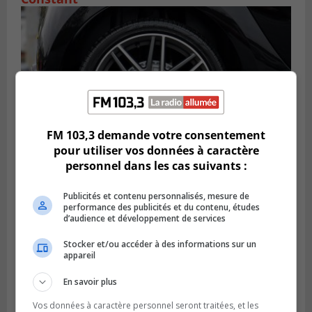
FM 103,3 demande votre consentement
pour utiliser vos données à caractère
personnel dans les cas suivants :
LONGUEUIL
Publié le 6 août 2026 à 11h58
Publicités et contenu personnalisés, mesure de
Des jeunes ciblent la Montérégie pour
performance des publicités et du contenu, études
d’audience et développement de services
le Défi écrou de roue
Stocker et/ou accéder à des informations sur un
appareil
En savoir plus
Vos données à caractère personnel seront traitées, et les