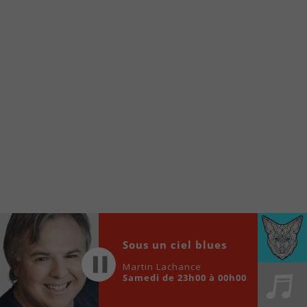
À partir de votre téléphone, allez sur le site
internet de la Radio allumée au
www.fm1033.ca
Ensuite cliquez sur l’icône situé au bas de
votre écran
(celui qui représente un carré incluant une
flèche dirigé vers le haut)
Cliquez maintenant sur l’option Ajouter sur
l’écran d’accueil et vous verrez apparaître le
logo du FM 103,3
Faites Enregistrer en haut à droite.
Et voilà! Toutes les infos et l’écoute de votre radio
locale vous sont maintenant accessibles en un clic!
Audio
Sous un ciel blues
00:00
00:00
Player
Martin Lachance
Samedi de 23h00 à 00h00