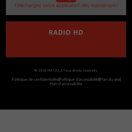
Téléchargez notre application dès maintenant !
RADIO HD
••••••••••••••••••
Comment synthoniser la fréquence HD dans
votre voiture
© 2026 FM 103,3 Tous droits réservés.
Politique de confidentialité
Politique d’accessibilité
Plan du site
Plan d'accessibilite