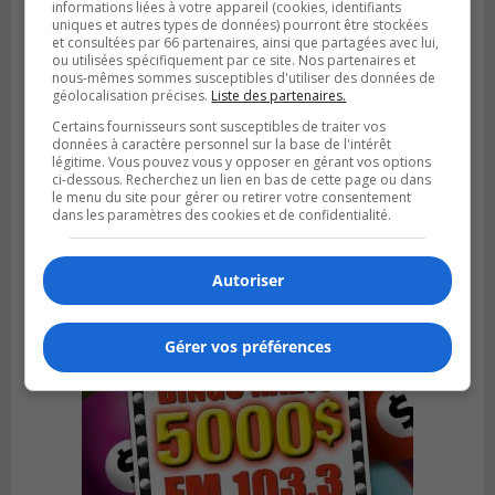
informations liées à votre appareil (cookies, identifiants
uniques et autres types de données) pourront être stockées
et consultées par 66 partenaires, ainsi que partagées avec lui,
ou utilisées spécifiquement par ce site. Nos partenaires et
nous-mêmes sommes susceptibles d'utiliser des données de
géolocalisation précises.
Liste des partenaires.
Certains fournisseurs sont susceptibles de traiter vos
données à caractère personnel sur la base de l'intérêt
Publié le 6 août 2026 à 05h39
légitime. Vous pouvez vous y opposer en gérant vos options
La grenade du camping du lac Cristal était
ci-dessous. Recherchez un lien en bas de cette page ou dans
inoffensive
le menu du site pour gérer ou retirer votre consentement
dans les paramètres des cookies et de confidentialité.
Autoriser
Gérer vos préférences