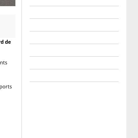
rd de
ents
sports