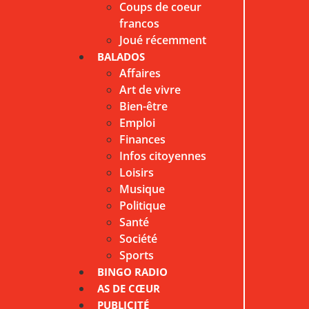
Coups de coeur
francos
Joué récemment
BALADOS
Affaires
Art de vivre
Bien-être
Emploi
Finances
Infos citoyennes
Loisirs
Musique
Politique
Santé
Société
Sports
BINGO RADIO
AS DE CŒUR
PUBLICITÉ