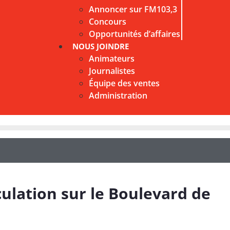
Annoncer sur FM103,3
Concours
Opportunités d’affaires
NOUS JOINDRE
Animateurs
Journalistes
Équipe des ventes
Administration
culation sur le Boulevard de