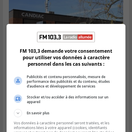
FM 103,3 demande votre consentement
pour utiliser vos données à caractère
personnel dans les cas suivants :
CANDIAC
Publié le 27 juillet 2026 à 14h40
Candiac propulse sa transition verte
Publicités et contenu personnalisés, mesure de
performance des publicités et du contenu, études
d’audience et développement de services
Stocker et/ou accéder à des informations sur un
appareil
En savoir plus
Vos données à caractère personnel seront traitées, et les
informations liées à votre appareil (cookies, identifiants