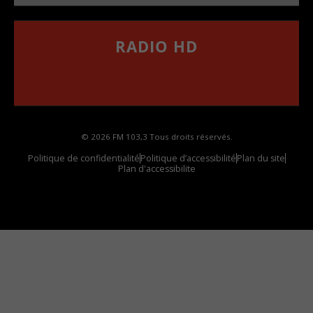
RADIO HD
••••••••••••••••••
Comment synthoniser la fréquence HD dans
votre voiture
© 2026 FM 103,3 Tous droits réservés.
Politique de confidentialité
Politique d’accessibilité
Plan du site
Plan d'accessibilite