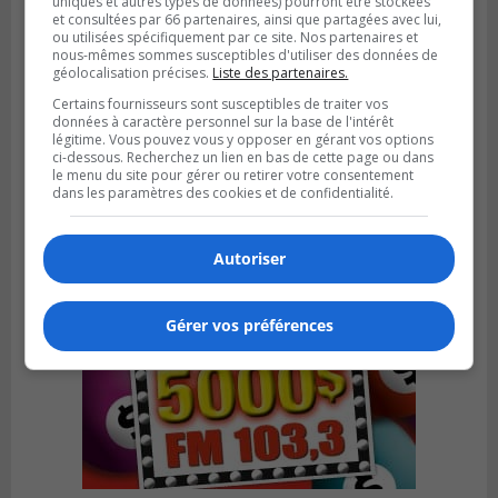
uniques et autres types de données) pourront être stockées
et consultées par 66 partenaires, ainsi que partagées avec lui,
ou utilisées spécifiquement par ce site. Nos partenaires et
nous-mêmes sommes susceptibles d'utiliser des données de
géolocalisation précises.
Liste des partenaires.
SAINT-BRUNO-DE-MONTARVILLE
Certains fournisseurs sont susceptibles de traiter vos
Publié le 26 juillet 2026 à 08h01
données à caractère personnel sur la base de l'intérêt
Saint‑Bruno veut accélérer l’abandon des
légitime. Vous pouvez vous y opposer en gérant vos options
outils à essence
ci-dessous. Recherchez un lien en bas de cette page ou dans
le menu du site pour gérer ou retirer votre consentement
dans les paramètres des cookies et de confidentialité.
Autoriser
Gérer vos préférences