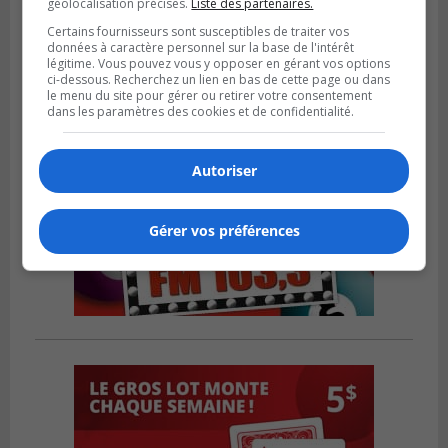
géolocalisation précises.
Liste des partenaires.
inoffensive
Certains fournisseurs sont susceptibles de traiter vos
données à caractère personnel sur la base de l'intérêt
légitime. Vous pouvez vous y opposer en gérant vos options
ci-dessous. Recherchez un lien en bas de cette page ou dans
le menu du site pour gérer ou retirer votre consentement
dans les paramètres des cookies et de confidentialité.
Autoriser
Gérer vos préférences