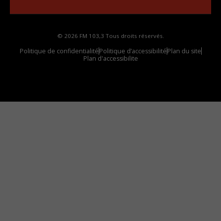
© 2026 FM 103,3 Tous droits réservés.
Politique de confidentialité
Politique d’accessibilité
Plan du site
Plan d'accessibilite
Comment installer notre vignette sur votre