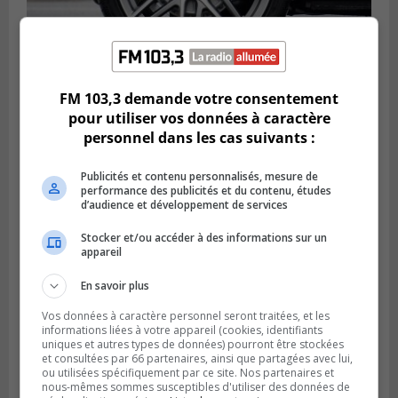
LONGUEUIL
FM 103,3 demande votre consentement
Publié le 6 août 2026 à 11h58
Des jeunes ciblent la Montérégie pour
pour utiliser vos données à caractère
le Défi écrou de roue
personnel dans les cas suivants :
Publicités et contenu personnalisés, mesure de
performance des publicités et du contenu, études
d’audience et développement de services
Stocker et/ou accéder à des informations sur un
appareil
En savoir plus
Vos données à caractère personnel seront traitées, et les
informations liées à votre appareil (cookies, identifiants
uniques et autres types de données) pourront être stockées
et consultées par 66 partenaires, ainsi que partagées avec lui,
ou utilisées spécifiquement par ce site. Nos partenaires et
Publié le 6 août 2026 à 05h39
La grenade du camping du lac Cristal était
nous-mêmes sommes susceptibles d'utiliser des données de