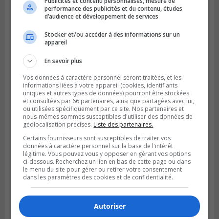
Publicités et contenu personnalisés, mesure de
performance des publicités et du contenu, études
Publié le 6 août 2026 à 05h39
d’audience et développement de services
La grenade du camping du lac Cristal était
inoffensive
Stocker et/ou accéder à des informations sur un
appareil
En savoir plus
Vos données à caractère personnel seront traitées, et les
informations liées à votre appareil (cookies, identifiants
uniques et autres types de données) pourront être stockées
et consultées par 66 partenaires, ainsi que partagées avec lui,
ou utilisées spécifiquement par ce site. Nos partenaires et
nous-mêmes sommes susceptibles d'utiliser des données de
géolocalisation précises.
Liste des partenaires.
Certains fournisseurs sont susceptibles de traiter vos
données à caractère personnel sur la base de l'intérêt
légitime. Vous pouvez vous y opposer en gérant vos options
ci-dessous. Recherchez un lien en bas de cette page ou dans
le menu du site pour gérer ou retirer votre consentement
dans les paramètres des cookies et de confidentialité.
Autoriser