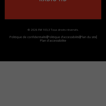
••••••••••••••••••
Comment synthoniser la fréquence HD dans
votre voiture
© 2026 FM 103,3 Tous droits réservés.
Politique de confidentialité
Politique d’accessibilité
Plan du site
Plan d'accessibilite