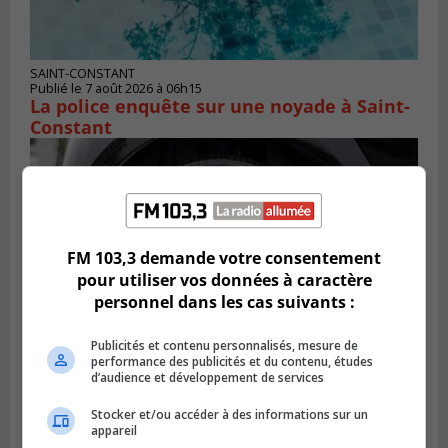
SAINT-CONSTANT
Publié le 7 août 2026 à 06h15
La police enquête sur une noyade à Saint-
Constant
FM 103,3 demande votre consentement
pour utiliser vos données à caractère
personnel dans les cas suivants :
Publicités et contenu personnalisés, mesure de
performance des publicités et du contenu, études
d’audience et développement de services
LONGUEUIL
Publié le 6 août 2026 à 11h58
Stocker et/ou accéder à des informations sur un
Des jeunes ciblent la Montérégie pour
appareil
le Défi écrou de roue