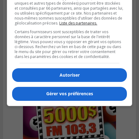
uniques et autres types de données) pourront être stockées
et consultées par 66 partenaires, ainsi que partagées avec lui,
ou utilisées spécifiquement par ce site. Nos partenaires et
nous-mêmes sommes susceptibles d'utiliser des données de
géolocalisation précises.
Liste des partenaires.
Certains fournisseurs sont susceptibles de traiter vos
Publié le 6 août 2026 à 05h39
données à caractère personnel sur la base de l'intérêt
La grenade du camping du lac Cristal était
légitime. Vous pouvez vous y opposer en gérant vos options
inoffensive
ci-dessous. Recherchez un lien en bas de cette page ou dans
le menu du site pour gérer ou retirer votre consentement
dans les paramètres des cookies et de confidentialité.
Autoriser
Gérer vos préférences