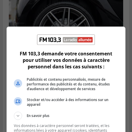
FM 103,3 demande votre consentement
pour utiliser vos données à caractère
personnel dans les cas suivants :
LONGUEUIL
Publié le 6 août 2026 à 11h58
Publicités et contenu personnalisés, mesure de
Des jeunes ciblent la Montérégie pour
performance des publicités et du contenu, études
le Défi écrou de roue
d’audience et développement de services
Stocker et/ou accéder à des informations sur un
appareil
En savoir plus
Vos données à caractère personnel seront traitées, et les
informations liées à votre appareil (cookies, identifiants