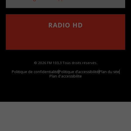
RADIO HD
••••••••••••••••••
Comment synthoniser la fréquence HD dans
votre voiture
© 2026 FM 103,3 Tous droits réservés.
Politique de confidentialité
Politique d’accessibilité
Plan du site
Plan d'accessibilite