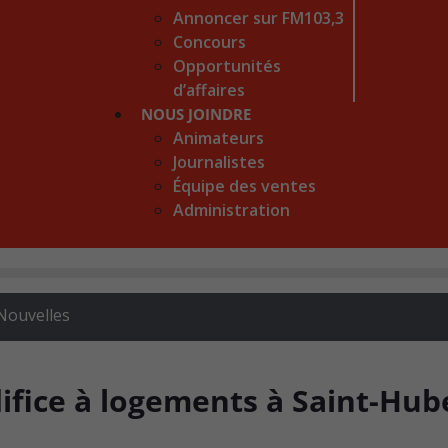
Annoncer sur FM103,3
Concours
Opportunités
d’affaires
NOUS JOINDRE
Animateurs
Journalistes
Équipe des ventes
Administration
Nouvelles
ifice à logements à Saint-Hub