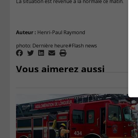
La situation est revenue à la normale ce matin.
Auteur :
Henri-Paul Raymond
photo: Dernière heure#Flash news
Vous aimerez aussi