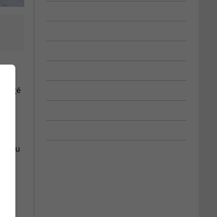
ropagé
nne du
ème