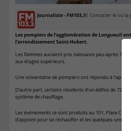
|
Journaliste - FM103,3
Contacter le ou la 
Les pompiers de l’agglomération de Longueuil o
l’arrondissement Saint-Hubert.
Les flammes auraient pris naissance peu après 7h dan
aux étages supérieurs.
Une soixantaine de pompiers ont répondu à l’appel.
D’autre part, certains résidents d’un édifice de 72 l
système de chauffage.
Les événements ce sont produits au 101, Place Charl
d’appoint pour se réchauffer et les quelques-uns qui 