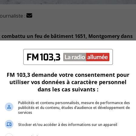
journaliste :
nt combattu un feu de bâtiment 1651, Montgomery dans
s le sous-sol de l’édifice de quatre logements et se sont p
FM 103,3 demande votre consentement pour
utiliser vos données à caractère personnel
dans les cas suivants :
ogements ont été évacués la nuit dernière en raison d’une pa
Publicités et contenu personnalisés, mesure de performance des
publicités et du contenu, études d’audience et développement de
services
es-Lemoyne, mais la majorité des résidents avaient un syst
n’en avaient pas ont été logés pour la nuit dans un hôtel.
Stocker et/ou accéder à des informations sur un appareil