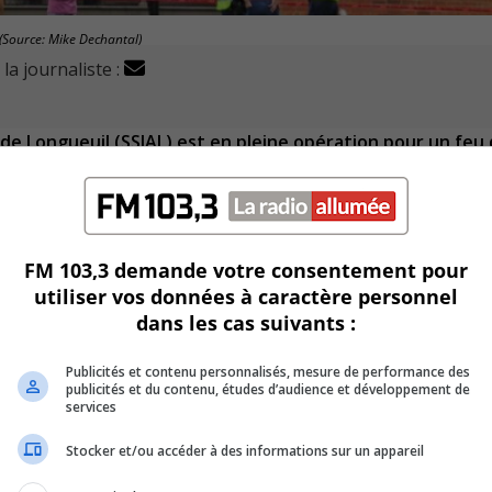
(Source: Mike Dechantal)
la journaliste :
 de Longueuil (SSIAL) est en pleine opération pour un feu
age de l’immeuble.
FM 103,3 demande votre consentement pour
utiliser vos données à caractère personnel
es pompiers.
dans les cas suivants :
ntaine de pompiers.
Publicités et contenu personnalisés, mesure de performance des
publicités et du contenu, études d’audience et développement de
services
Stocker et/ou accéder à des informations sur un appareil