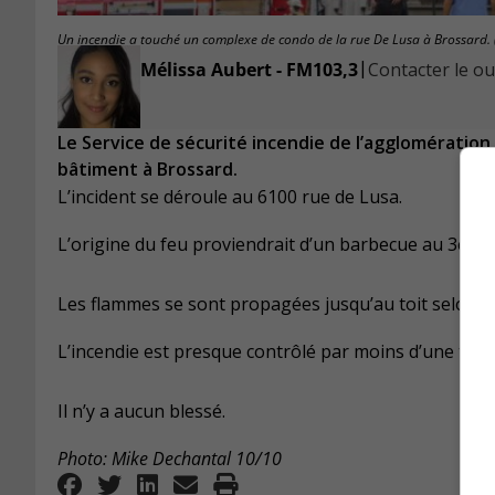
Un incendie a touché un complexe de condo de la rue De Lusa à Brossard. 
|
Mélissa Aubert - FM103,3
Contacter le ou 
Le Service de sécurité incendie de l’agglomération
bâtiment à Brossard.
L’incident se déroule au 6100 rue de Lusa.
L’origine
du feu
proviendrait d’
un barbecue au 3
e
ét
Les flammes se sont propagées jusqu’au toit selon l
L’incendie est presque contrôlé par moins d’une tre
Il n’y a aucun blessé.
Photo: Mike Dechantal 10/10