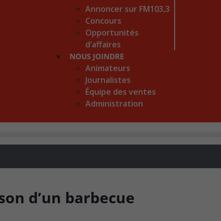
Annoncer sur FM103,3
Concours
Opportunités
d’affaires
NOUS JOINDRE
Animateurs
Journalistes
Équipe des ventes
Administration
ison d’un barbecue