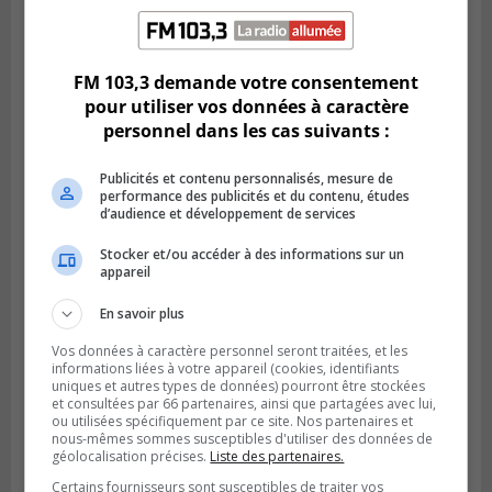
SAINT-LAMBERT
Publié le 5 août 2026 à 08h23
De la fibrose kystique à l’Ironman : le
FM 103,3 demande votre consentement
parcours inspirant d’Emma Fontaine
pour utiliser vos données à caractère
personnel dans les cas suivants :
Publicités et contenu personnalisés, mesure de
performance des publicités et du contenu, études
d’audience et développement de services
Stocker et/ou accéder à des informations sur un
appareil
En savoir plus
Vos données à caractère personnel seront traitées, et les
informations liées à votre appareil (cookies, identifiants
Publié le 4 août 2026 à 13h18
uniques et autres types de données) pourront être stockées
Des fromages de la Laiterie Coaticook
et consultées par 66 partenaires, ainsi que partagées avec lui,
rappelés par l’ACIA
ou utilisées spécifiquement par ce site. Nos partenaires et
nous-mêmes sommes susceptibles d'utiliser des données de
géolocalisation précises.
Liste des partenaires.
Certains fournisseurs sont susceptibles de traiter vos