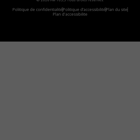
Politique de confidentialité
Politique d’accessibilité
Plan du site
Plan d'accessibilite
Comment installer notre vignette sur votre
appareil mobile