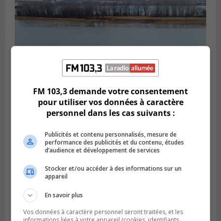
FM 103,3 demande votre consentement
pour utiliser vos données à caractère
personnel dans les cas suivants :
LONGUEUIL
Publié le 30 juillet 2026 à 09h33
C’est jour de nettoyage des berges du
Publicités et contenu personnalisés, mesure de
Saint-Laurent
performance des publicités et du contenu, études
d’audience et développement de services
Stocker et/ou accéder à des informations sur un
appareil
En savoir plus
Vos données à caractère personnel seront traitées, et les
informations liées à votre appareil (cookies, identifiants