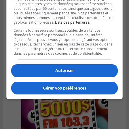
uniques et autres types de données) pourront être stockées
et consultées par 66 partenaires, ainsi que partagées avec lui,
ou utilisées spécifiquement par ce site. Nos partenaires et
nous-mêmes sommes susceptibles d'utiliser des données de
géolocalisation précises.
Liste des partenaires.
BROSSARD
Certains fournisseurs sont susceptibles de traiter vos
Publié le 29 juillet 2026 à 12h00
données à caractère personnel sur la base de l'intérêt
Brossard traverserait un ralentissement
légitime. Vous pouvez vous y opposer en gérant vos options
ci-dessous. Recherchez un lien en bas de cette page ou dans
de construction de logements
le menu du site pour gérer ou retirer votre consentement
dans les paramètres des cookies et de confidentialité.
Autoriser
Gérer vos préférences