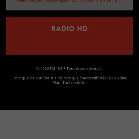
Téléchargez notre application dès maintenant !
RADIO HD
••••••••••••••••••
Comment synthoniser la fréquence HD dans
votre voiture
© 2026 FM 103,3 Tous droits réservés.
Politique de confidentialité
Politique d’accessibilité
Plan du site
Plan d'accessibilite