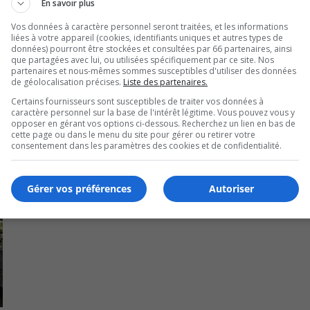
En savoir plus
nes d’eau et affichez des avis près des autres robinets où de
Vos données à caractère personnel seront traitées, et les informations
liées à votre appareil (cookies, identifiants uniques et autres types de
données) pourront être stockées et consultées par 66 partenaires, ainsi
que partagées avec lui, ou utilisées spécifiquement par ce site. Nos
partenaires et nous-mêmes sommes susceptibles d'utiliser des données
de géolocalisation précises.
Liste des partenaires.
Certains fournisseurs sont susceptibles de traiter vos données à
caractère personnel sur la base de l'intérêt légitime. Vous pouvez vous y
opposer en gérant vos options ci-dessous. Recherchez un lien en bas de
cette page ou dans le menu du site pour gérer ou retirer votre
consentement dans les paramètres des cookies et de confidentialité.
Gérer vos préférences
Autoriser