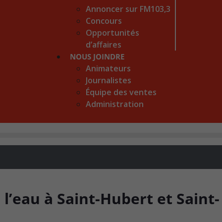
Annoncer sur FM103,3
Concours
Opportunités
d’affaires
NOUS JOINDRE
Animateurs
Journalistes
Équipe des ventes
Administration
r l’eau à Saint-Hubert et Saint-