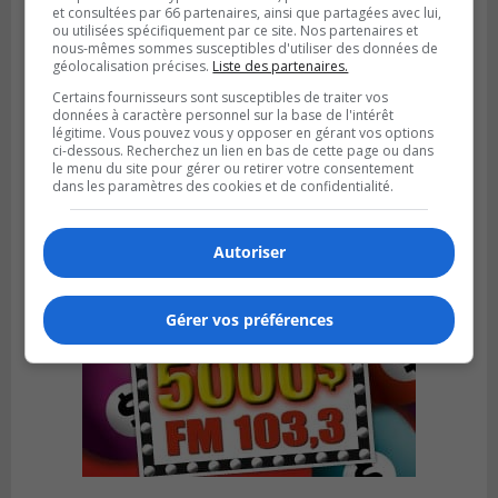
et consultées par 66 partenaires, ainsi que partagées avec lui,
ou utilisées spécifiquement par ce site. Nos partenaires et
nous-mêmes sommes susceptibles d'utiliser des données de
géolocalisation précises.
Liste des partenaires.
LONGUEUIL
Publié le 5 août 2026 à 08h38
Certains fournisseurs sont susceptibles de traiter vos
Les Ducs s’inclinent 4‑3 face à ABC 16U
données à caractère personnel sur la base de l'intérêt
dans un match serré à Longueuil
légitime. Vous pouvez vous y opposer en gérant vos options
ci-dessous. Recherchez un lien en bas de cette page ou dans
le menu du site pour gérer ou retirer votre consentement
dans les paramètres des cookies et de confidentialité.
Autoriser
Gérer vos préférences