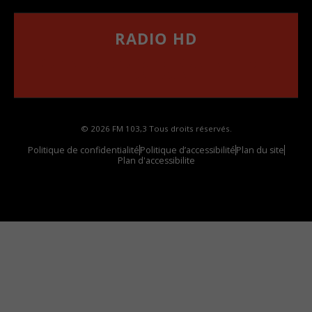
RADIO HD
••••••••••••••••••
Comment synthoniser la fréquence HD dans
votre voiture
© 2026 FM 103,3 Tous droits réservés.
Politique de confidentialité
Politique d’accessibilité
Plan du site
Plan d'accessibilite