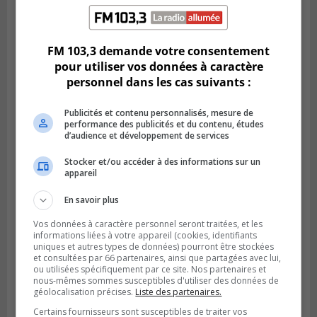
LONGUEUIL
Publié le 6 août 2026 à 11h58
Des jeunes ciblent la Montérégie pour
FM 103,3 demande votre consentement
le Défi écrou de roue
pour utiliser vos données à caractère
personnel dans les cas suivants :
Publicités et contenu personnalisés, mesure de
performance des publicités et du contenu, études
d’audience et développement de services
Stocker et/ou accéder à des informations sur un
appareil
En savoir plus
Vos données à caractère personnel seront traitées, et les
informations liées à votre appareil (cookies, identifiants
Publié le 6 août 2026 à 05h39
uniques et autres types de données) pourront être stockées
La grenade du camping du lac Cristal était
et consultées par 66 partenaires, ainsi que partagées avec lui,
inoffensive
ou utilisées spécifiquement par ce site. Nos partenaires et
nous-mêmes sommes susceptibles d'utiliser des données de
géolocalisation précises.
Liste des partenaires.
Certains fournisseurs sont susceptibles de traiter vos