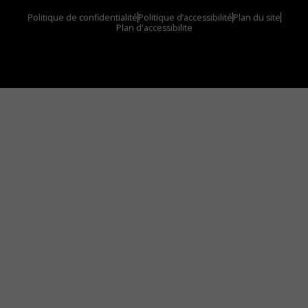
Politique de confidentialité
Politique d’accessibilité
Plan du site
Plan d'accessibilite
Comment installer notre vignette sur votre
appareil mobile