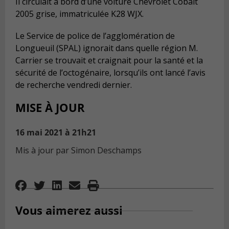
Il circulait à bord d’une voiture Chevrolet Cobalt
2005 grise, immatriculée
K28 WJX
.
Le Service de police de l’agglomération de
Longueuil (SPAL) ignorait dans quelle région M.
Carrier
se trouvait et
craignait pour
l
a santé et
l
a
sécurité
de l’octogénaire, lorsqu’ils ont lancé l’avis
de recherche vendredi dernier.
MISE À JOUR
16 mai 2021 à 21h21
Mis à jour par Simon Deschamps
Vous aimerez aussi