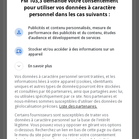
FM 103,3 demande votre consentement
pour utiliser vos données à caractère
personnel dans les cas suivants :
Publicités et contenu personnalisés, mesure de
performance des publicités et du contenu, études
d’audience et développement de services
Stocker et/ou accéder à des informations sur un
appareil
BOUCHERVILLE
Publié le 5 août 2026 à 06h54
En savoir plus
La SQ recense 18 décès pendant les
vacances de la construction
Vos données à caractère personnel seront traitées, et les
informations liées à votre appareil (cookies, identifiants
uniques et autres types de données) pourront être stockées
et consultées par 66 partenaires, ainsi que partagées avec lui,
ou utilisées spécifiquement par ce site. Nos partenaires et
nous-mêmes sommes susceptibles d'utiliser des données de
géolocalisation précises.
Liste des partenaires.
Certains fournisseurs sont susceptibles de traiter vos
données à caractère personnel sur la base de l'intérêt
légitime. Vous pouvez vous y opposer en gérant vos options
ci-dessous. Recherchez un lien en bas de cette page ou dans
le menu du site pour gérer ou retirer votre consentement