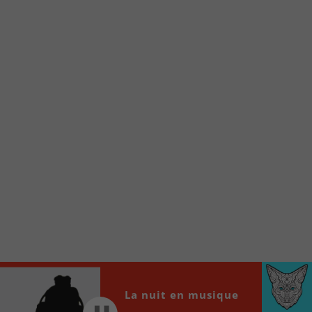
Voici la procédure ;)
À partir de votre téléphone, allez sur le site
internet de la Radio allumée au
www.fm1033.ca
Ensuite cliquez sur l’icône situé au bas de
votre écran
(celui qui représente un carré incluant une
flèche dirigé vers le haut)
Cliquez maintenant sur l’option Ajouter sur
l’écran d’accueil et vous verrez apparaître le
logo du FM 103,3
Faites Enregistrer en haut à droite.
Et voilà! Toutes les infos et l’écoute de votre radio
locale vous sont maintenant accessibles en un clic!
Audio
La nuit en musique
00:00
00:00
Player