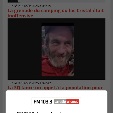
Publié le 6 août 2026 à 05h39
La grenade du camping du lac Cristal était
inoffensive
Publié le 5 août 2026 à 09h42
La SQ lance un appel à la population pour
retrouver un homme disparu