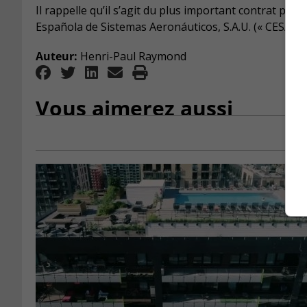
Il rappelle qu’il s’agit du plus important contrat p
Española de Sistemas Aeronáuticos, S.A.U. (« CESA »)
Auteur:
Henri-Paul Raymond
Vous aimerez aussi