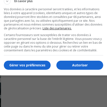
En savoir plus
our Héroux-Devtek Espagne depuis l’acquisition de la Compañi
 en octobre 2018.
Vos données à caractère personnel seront traitées, et les informations
liées à votre appareil (cookies, identifiants uniques et autres types de
données) pourront être stockées et consultées par 66 partenaires, ainsi
que partagées avec lui, ou utilisées spécifiquement par ce site. Nos
partenaires et nous-mêmes sommes susceptibles d'utiliser des données
de géolocalisation précises.
Liste des partenaires.
Certains fournisseurs sont susceptibles de traiter vos données à
caractère personnel sur la base de l'intérêt légitime. Vous pouvez vous y
opposer en gérant vos options ci-dessous. Recherchez un lien en bas de
cette page ou dans le menu du site pour gérer ou retirer votre
consentement dans les paramètres des cookies et de confidentialité.
Gérer vos préférences
Autoriser