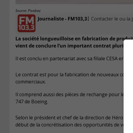
Source: Pixabay
|
Journaliste - FM103,3
Contacter le ou la 
La société longueuilloise en fabrication de produi
vient de conclure l’un important contrat pluriann
Il est conclu en partenariat avec sa filiale CESA en Es
Le contrat est pour la fabrication de nouveaux com
commerciaux.
Il comprend aussi des pièces de rechange pour les p
747 de Boeing.
Selon le président et chef de la direction de Héroux
début de la concrétisation des opportunités de ventes