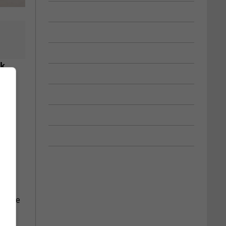
ek
 et
que le