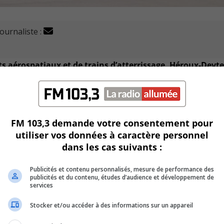
journaliste :
ts aérospatiaux et de trains d’atterrissage, Héroux-Devt
uel.
pagne.
FM 103,3 demande votre consentement pour
posants d’actionnement pour plusieurs plateformes d’avions
utiliser vos données à caractère personnel
dans les cas suivants :
rogrammes 787, 777, 777X, 767 (y compris la version Tanker)
Publicités et contenu personnalisés, mesure de performance des
publicités et du contenu, études d’audience et développement de
services
-Devtek, Martin Brassard, cette fourniture d’actionneurs mar
Stocker et/ou accéder à des informations sur un appareil
 croisées anticipées lors de l’acquisition de CESA.