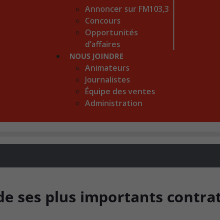
Annoncer sur FM103,3
Concours
Opportunités
d’affaires
NOUS JOINDRE
Animateurs
Journalistes
Équipe des ventes
Administration
de ses plus importants contra