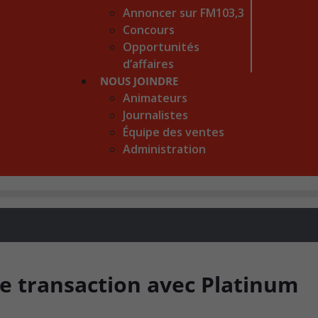
Annoncer sur FM103,3
Concours
Opportunités
d’affaires
NOUS JOINDRE
Animateurs
Journalistes
Équipe des ventes
Administration
e transaction avec Platinum