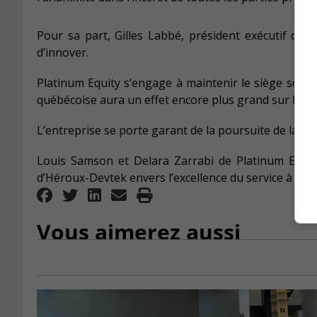
Pour sa part, Gilles Labbé, président exécutif du 
d’innover.
Platinum Equity s’engage à maintenir le siège social
québécoise aura un effet encore plus grand sur la sc
L’entreprise se porte garant de la poursuite de la m
Louis Samson et Delara Zarrabi de Platinum Equit
d’Héroux-Devtek envers l’excellence du service à la cl
Vous aimerez aussi