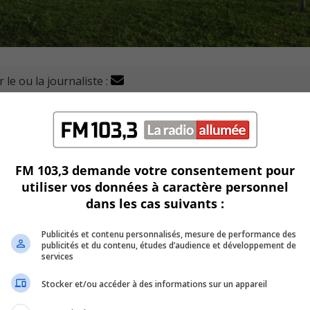
 le ou la journaliste :
evtek Inc., affirme avoir conclut une convention d'arrang
es de la société, sauf celles détenues par la haute direction.
FM 103,3 demande votre consentement pour
utiliser vos données à caractère personnel
ces de 32,50 $ par action, valorisant l’entreprise à envir
dans les cas suivants :
Publicités et contenu personnalisés, mesure de performance des
ions de clôture habituelles, offre une prime de 28 % par rap
publicités et du contenu, études d’audience et développement de
services
Stocker et/ou accéder à des informations sur un appareil
ffet de la vente, Louis Morin, souligne que cette opératio
ntes.