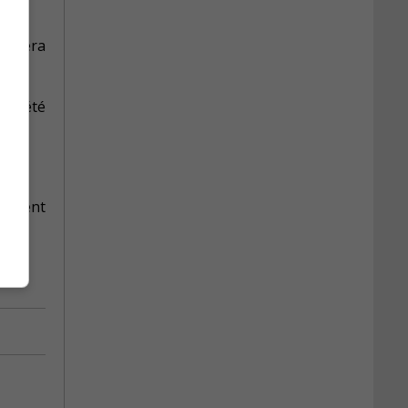
tinuera
Société
agement