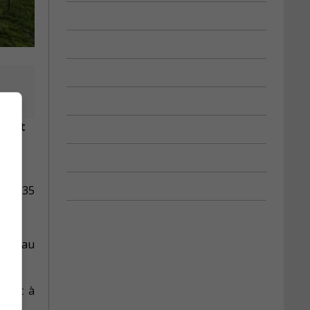
ement
on 1,35
port au
n est à