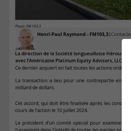
Photo: FM 103,3
|
Henri-Paul Raymond - FM103,3
Contacter
La direction de la Société longueuilloise Héroux-D
avec l’Américaine Platinum Equity Advisors, LLC.
Ce dernier acquiert en fait toutes les actions ordinair
La transaction a lieu pour une contrepartie en espè
milliard de dollars.
Cet accord, qui doit être finalisée après les condit
cours de l’action le 10 juillet 2024.
Le président d’un comité spécial pour examiner l’e
l’unanimité dans l’intérêt de toutes les parties prena