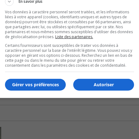
En savoir plus
Vos données à caractère personnel seront traitées, et les informations
conseil, affirme que le centre de R&D de Saint-Hubert con
liées à votre appareil (cookies, identifiants uniques et autres types de
données) pourront être stockées et consultées par 66 partenaires, ainsi
que partagées avec lui, ou utilisées spécifiquement par ce site. Nos
partenaires et nous-mêmes sommes susceptibles d'utiliser des données
 et les activités manufacturières au Québec et croit que la 
de géolocalisation précises.
Liste des partenaires.
ène internationale.
Certains fournisseurs sont susceptibles de traiter vos données à
caractère personnel sur la base de l'intérêt légitime. Vous pouvez vous y
opposer en gérant vos options ci-dessous. Recherchez un lien en bas de
ission d’Héroux-Devtek.
cette page ou dans le menu du site pour gérer ou retirer votre
consentement dans les paramètres des cookies et de confidentialité.
y expriment leur admiration pour la croissance et l’eng
ientèle.
Gérer vos préférences
Autoriser