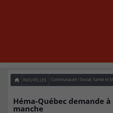
Communauté / Social
,
Santé et b
NOUVELLES
Héma-Québec demande à Sa
manche