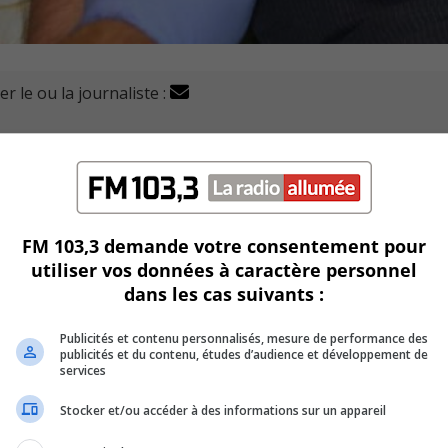
r le ou la journaliste :
g à Sainte-Julie le mercredi 18 août.
 salle du Centre communautaire situé sur au 550 boulevard 
FM 103,3 demande votre consentement pour
tteindre le nombre de 100 donneurs.
utiliser vos données à caractère personnel
dans les cas suivants :
g à chaque jour pour constituer une réserve optimale.
Publicités et contenu personnalisés, mesure de performance des
s avant de se présenter à la collecte.
publicités et du contenu, études d’audience et développement de
services
nt le droit de donner leur sang sans délai si elles se senten
Stocker et/ou accéder à des informations sur un appareil