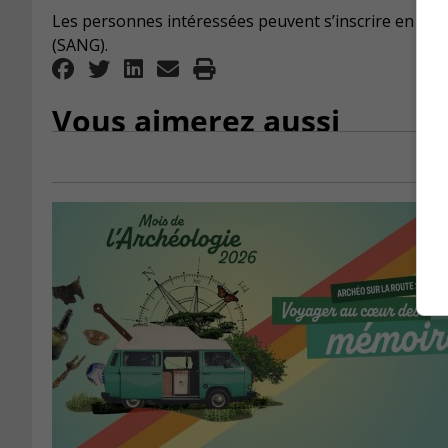
Les personnes intéressées peuvent s’inscrire en lig
(SANG).
Vous aimerez aussi