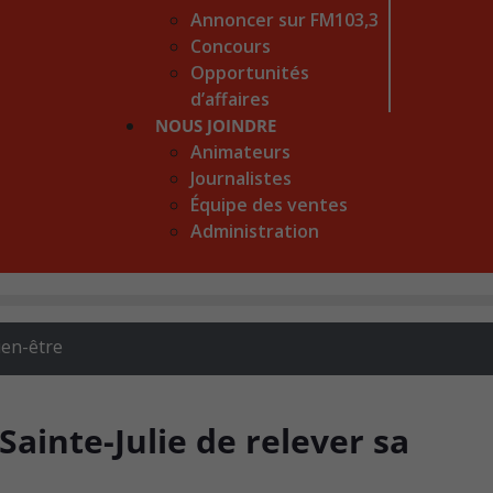
Annoncer sur FM103,3
Concours
Opportunités
d’affaires
NOUS JOINDRE
Animateurs
Journalistes
Équipe des ventes
Administration
ien-être
inte-Julie de relever sa