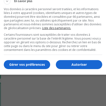
En savoir plus
ne sur le site d’Héma-Québec ou en téléphonant au 1 800 34
Vos données à caractère personnel seront traitées, et les informations
liées à votre appareil (cookies, identifiants uniques et autres types de
données) pourront être stockées et consultées par 66 partenaires, ainsi
que partagées avec lui, ou utilisées spécifiquement par ce site. Nos
partenaires et nous-mêmes sommes susceptibles d'utiliser des données
de géolocalisation précises.
Liste des partenaires.
Certains fournisseurs sont susceptibles de traiter vos données à
caractère personnel sur la base de l'intérêt légitime. Vous pouvez vous y
opposer en gérant vos options ci-dessous. Recherchez un lien en bas de
cette page ou dans le menu du site pour gérer ou retirer votre
consentement dans les paramètres des cookies et de confidentialité.
Gérer vos préférences
Autoriser