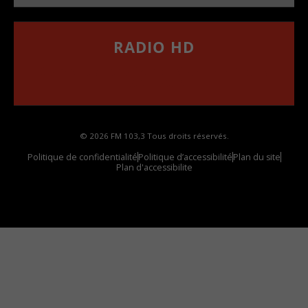
RADIO HD
••••••••••••••••••
Comment synthoniser la fréquence HD dans
votre voiture
© 2026 FM 103,3 Tous droits réservés.
Politique de confidentialité
Politique d’accessibilité
Plan du site
Plan d'accessibilite