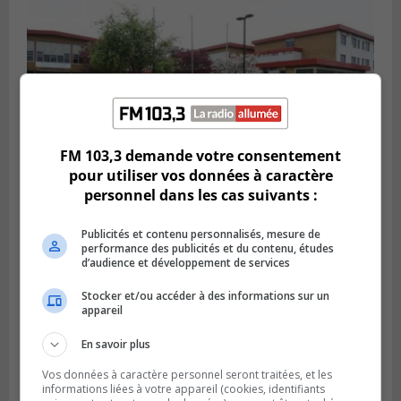
FM 103,3 demande votre consentement
pour utiliser vos données à caractère
personnel dans les cas suivants :
LONGUEUIL
Publié le 18 juillet 2026 à 10h00
Deux projets scolaires pourront
Publicités et contenu personnalisés, mesure de
développer à Longueuil
performance des publicités et du contenu, études
d’audience et développement de services
Stocker et/ou accéder à des informations sur un
appareil
En savoir plus
Vos données à caractère personnel seront traitées, et les
informations liées à votre appareil (cookies, identifiants