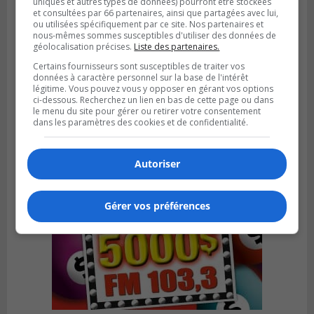
uniques et autres types de données) pourront être stockées
et consultées par 66 partenaires, ainsi que partagées avec lui,
ou utilisées spécifiquement par ce site. Nos partenaires et
nous-mêmes sommes susceptibles d'utiliser des données de
géolocalisation précises.
Liste des partenaires.
Certains fournisseurs sont susceptibles de traiter vos
Publié le 18 juillet 2026 à 07h58
données à caractère personnel sur la base de l'intérêt
Le parc Poly-aréna de Brossard va vibrer
légitime. Vous pouvez vous y opposer en gérant vos options
en début août
ci-dessous. Recherchez un lien en bas de cette page ou dans
le menu du site pour gérer ou retirer votre consentement
dans les paramètres des cookies et de confidentialité.
Autoriser
Gérer vos préférences