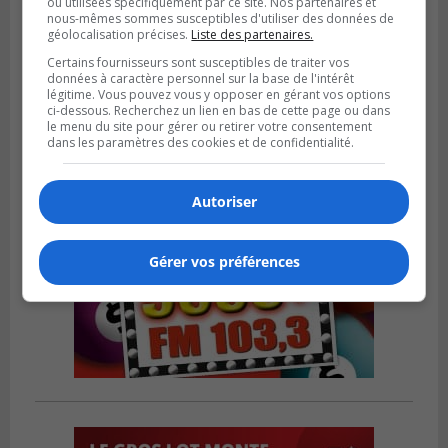
ou utilisées spécifiquement par ce site. Nos partenaires et
nous-mêmes sommes susceptibles d'utiliser des données de
Publié le 6 août 2026 à 05h39
géolocalisation précises.
Liste des partenaires.
La grenade du camping du lac Cristal était
Certains fournisseurs sont susceptibles de traiter vos
inoffensive
données à caractère personnel sur la base de l'intérêt
légitime. Vous pouvez vous y opposer en gérant vos options
ci-dessous. Recherchez un lien en bas de cette page ou dans
le menu du site pour gérer ou retirer votre consentement
dans les paramètres des cookies et de confidentialité.
Autoriser
Gérer vos préférences