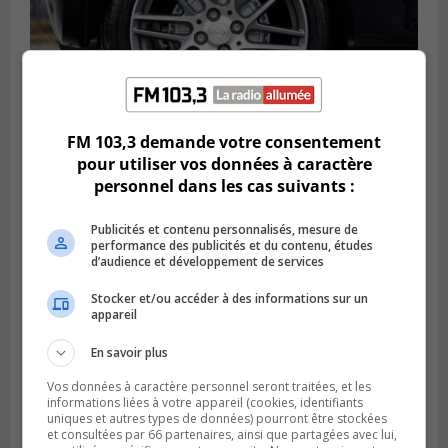
FM 103,3 demande votre consentement
LONGUEUIL
pour utiliser vos données à caractère
Publié le 6 août 2026 à 11h58
personnel dans les cas suivants :
Des jeunes ciblent la Montérégie pour
le Défi écrou de roue
Publicités et contenu personnalisés, mesure de
performance des publicités et du contenu, études
d’audience et développement de services
Stocker et/ou accéder à des informations sur un
appareil
En savoir plus
Vos données à caractère personnel seront traitées, et les
informations liées à votre appareil (cookies, identifiants
uniques et autres types de données) pourront être stockées
et consultées par 66 partenaires, ainsi que partagées avec lui,