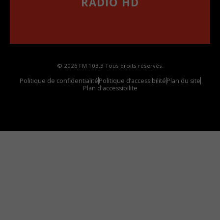
RADIO HD
••••••••••••••••••
Comment synthoniser la fréquence HD dans
votre voiture
© 2026 FM 103,3 Tous droits réservés.
Politique de confidentialité
Politique d’accessibilité
Plan du site
Plan d'accessibilite