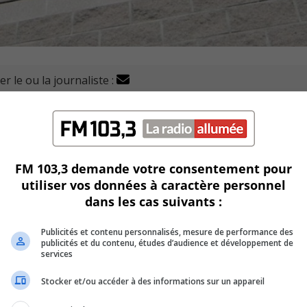
r le ou la journaliste :
it l’acquisition de Métal BF de Terrebonne.
re et emploie plus de 30 experts dans le domaine.
FM 103,3 demande votre consentement pour
cture indépendante de Stelpro et maintiendra sa production
utiliser vos données à caractère personnel
dans les cas suivants :
 mais devra intégrer les besoins de Stelpro à sa production.
Publicités et contenu personnalisés, mesure de performance des
publicités et du contenu, études d’audience et développement de
de production sera élaboré dans les prochaines années.
services
Stocker et/ou accéder à des informations sur un appareil
ndique que cette acquisition s’inscrit dans la stratégie de