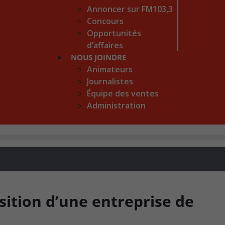
Annoncer sur FM103,3
Concours
Opportunités
d’affaires
NOUS JOINDRE
Animateurs
Journalistes
Équipe des ventes
Administration
isition d’une entreprise de