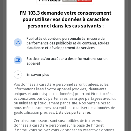
personnel cadre
FM 103,3 demande votre consentement
pour utiliser vos données à caractère
personnel dans les cas suivants :
Publicités et contenu personnalisés, mesure de
performance des publicités et du contenu, études
d’audience et développement de services
Stocker et/ou accéder à des informations sur un
appareil
En savoir plus
LONGUEUIL
Publié le 26 juillet 2026 à 15h54
Vos données à caractère personnel seront traitées, et les
Le Marché saisonnier de Longueuil débute
informations liées à votre appareil (cookies, identifiants
uniques et autres types de données) pourront être stockées
sa troisième édition
et consultées par 66 partenaires, ainsi que partagées avec lui,
ou utilisées spécifiquement par ce site. Nos partenaires et
nous-mêmes sommes susceptibles d'utiliser des données de
géolocalisation précises.
Liste des partenaires.
Certains fournisseurs sont susceptibles de traiter vos
données à caractère personnel sur la base de l'intérêt
légitime. Vous pouvez vous y opposer en gérant vos options