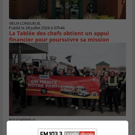
VIEUX-LONGUEUIL
Publié le 28 juillet 2026 à 07h44
La Tablée des chefs obtient un appui
financier pour poursuivre sa mission
BOUCHERVILLE
Publié le 27 juillet 2026 à 19h58
Metro prend les moyens pour protéger son