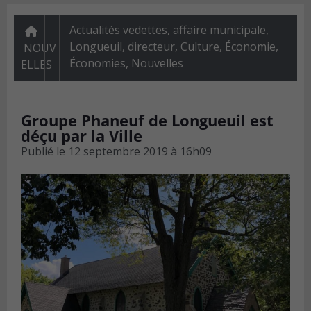
Actualités vedettes
,
affaire municipale,
Longueuil, directeur
,
Culture
,
Économie
,
NOUV
Économies
,
Nouvelles
ELLES
Groupe Phaneuf de Longueuil est
déçu par la Ville
Publié le
12 septembre 2019 à 16h09