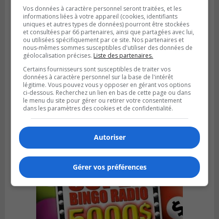
Vos données à caractère personnel seront traitées, et les
informations liées à votre appareil (cookies, identifiants
uniques et autres types de données) pourront être stockées
et consultées par 66 partenaires, ainsi que partagées avec lui,
ou utilisées spécifiquement par ce site. Nos partenaires et
nous-mêmes sommes susceptibles d'utiliser des données de
géolocalisation précises.
Liste des partenaires.
Certains fournisseurs sont susceptibles de traiter vos
données à caractère personnel sur la base de l'intérêt
légitime. Vous pouvez vous y opposer en gérant vos options
LONGUEUIL
ci-dessous. Recherchez un lien en bas de cette page ou dans
Publié le 31 juillet 2026 à 09h28
le menu du site pour gérer ou retirer votre consentement
Alexandre Da Costa s’en va diriger au
dans les paramètres des cookies et de confidentialité.
Mexique
Autoriser
Gérer vos préférences