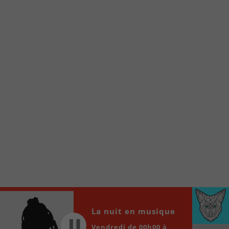
Voici la procédure ;)
À partir de votre téléphone, allez sur le site
internet de la Radio allumée au
www.fm1033.ca
Ensuite cliquez sur l’icône situé au bas de
votre écran
(celui qui représente un carré incluant une
flèche dirigé vers le haut)
Cliquez maintenant sur l’option Ajouter sur
l’écran d’accueil et vous verrez apparaître le
logo du FM 103,3
Faites Enregistrer en haut à droite.
Et voilà! Toutes les infos et l’écoute de votre radio
locale vous sont maintenant accessibles en un clic!
Audio
La nuit en musique
00:00
00:00
Player
Vendredi de 00h00 à