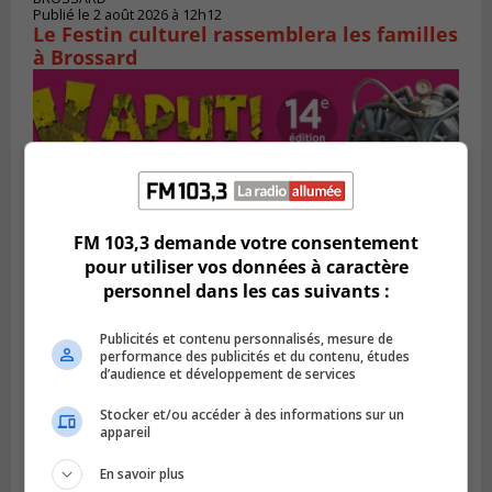
Publié le 2 août 2026 à 12h12
Le Festin culturel rassemblera les familles
à Brossard
FM 103,3 demande votre consentement
pour utiliser vos données à caractère
personnel dans les cas suivants :
Publicités et contenu personnalisés, mesure de
Publié le 1 août 2026 à 16h03
performance des publicités et du contenu, études
Le Festival Kaput propose des activités
d’audience et développement de services
récupératrices
Stocker et/ou accéder à des informations sur un
appareil
En savoir plus