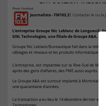
Photo: Facebook
|
Journaliste - FM103,3
Contacter le ou la 
L’entreprise Groupe Nic Leblanc de Longueuil, S
GNL Technologies, une filiale de Groupe A&A.
Groupe Nic Leblanc/Bureautique fait dans la télépho
câblages et réseaux et les produits informatiques.
L’entreprise, est implantée sur la Rive-Sud de Mont
après des gens d’affaires, des PME aussi auprès des
Le Groupe A&A est surtout implanté à Montréal, mais
une quarantaine d’années.
La transaction a eu lieu le 14 décembre dernier et 
Technologies.