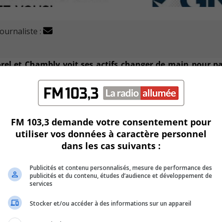
journaliste :
orel et Chambly voit ses actifs changer de main pour p
nie, les équipements de bureau, les équipements d’impressi
FM 103,3 demande votre consentement pour
utiliser vos données à caractère personnel
réal depuis au moins 20 ans et sa clientèle est surtout con
dans les cas suivants :
 résidences pour personnes âgées et résidences pour étudia
Publicités et contenu personnalisés, mesure de performance des
 aussi à Québec, Sherbrooke et Trois-Rivières et est actif
publicités et du contenu, études d’audience et développement de
services
Stocker et/ou accéder à des informations sur un appareil
désormais Nic Leblanc va changer de nom pour prendre celui