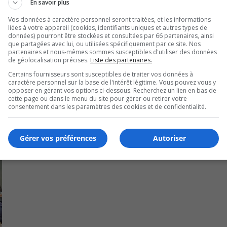
En savoir plus
à conserver les opérations telles quelles étaient sous Gro
Vos données à caractère personnel seront traitées, et les informations
liées à votre appareil (cookies, identifiants uniques et autres types de
ue de ses fournisseurs.
données) pourront être stockées et consultées par 66 partenaires, ainsi
que partagées avec lui, ou utilisées spécifiquement par ce site. Nos
partenaires et nous-mêmes sommes susceptibles d'utiliser des données
on sur le boulevard Taschereau.
de géolocalisation précises.
Liste des partenaires.
Certains fournisseurs sont susceptibles de traiter vos données à
caractère personnel sur la base de l'intérêt légitime. Vous pouvez vous y
opposer en gérant vos options ci-dessous. Recherchez un lien en bas de
cette page ou dans le menu du site pour gérer ou retirer votre
consentement dans les paramètres des cookies et de confidentialité.
Gérer vos préférences
Autoriser