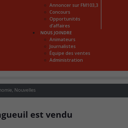
Annoncer sur FM103,3
Concours
Opportunités
d’affaires
NOUS JOINDRE
Animateurs
Journalistes
Équipe des ventes
Administration
nomie
,
Nouvelles
ngueuil est vendu