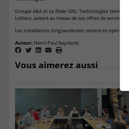
Groupe A&A et sa filiale GNL Technologies tiennent 
Leblanc, autant au niveau de ses offres de services q
Les installations longueuilloises restent en opérati
Auteur:
Henri-Paul Raymond
Vous aimerez aussi