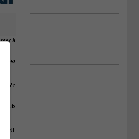
asser à
on, les
centrée
nts.
 depuis
 de GNL