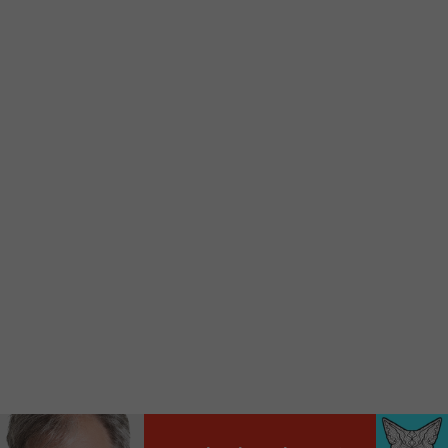
d’accueil rapidement.
Voici la procédure ;)
À partir de votre téléphone, allez sur le site
internet de la Radio allumée au
www.fm1033.ca
Ensuite cliquez sur l’icône situé au bas de
votre écran
(celui qui représente un carré incluant une
flèche dirigé vers le haut)
Cliquez maintenant sur l’option Ajouter sur
l’écran d’accueil et vous verrez apparaître le
logo du FM 103,3
Faites Enregistrer en haut à droite.
Et voilà! Toutes les infos et l’écoute de votre radio
locale vous sont maintenant accessibles en un clic!