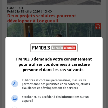
LONGUEUIL
Publié le 18 juillet 2026 à 10h00
Deux projets scolaires pourront
développer à Longueuil
FM 103,3 demande votre consentement
pour utiliser vos données à caractère
personnel dans les cas suivants :
Publicités et contenu personnalisés, mesure de
performance des publicités et du contenu, études
SAINT-HUBERT
d’audience et développement de services
Publié le 14 juillet 2026 à 04h58
L’ÉNA de Saint-Hubert pourrait vivre une
Stocker et/ou accéder à des informations sur un
forte croissance
appareil