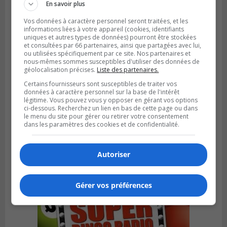
En savoir plus
Vos données à caractère personnel seront traitées, et les
informations liées à votre appareil (cookies, identifiants
uniques et autres types de données) pourront être stockées
et consultées par 66 partenaires, ainsi que partagées avec lui,
ou utilisées spécifiquement par ce site. Nos partenaires et
nous-mêmes sommes susceptibles d'utiliser des données de
géolocalisation précises.
Liste des partenaires.
Certains fournisseurs sont susceptibles de traiter vos
données à caractère personnel sur la base de l'intérêt
légitime. Vous pouvez vous y opposer en gérant vos options
ci-dessous. Recherchez un lien en bas de cette page ou dans
BOUCHERVILLE
le menu du site pour gérer ou retirer votre consentement
Publié le 13 juillet 2026 à 10h43
dans les paramètres des cookies et de confidentialité.
Boucherville et le CSSP discutent d’une
Planification scolaire
Autoriser
Gérer vos préférences