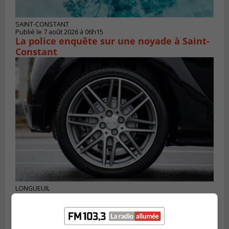
SAINT-CONSTANT
Publié le 7 août 2026 à 06h15
La police enquête sur une noyade à Saint-
Constant
LONGUEUIL
Publié le 6 août 2026 à 11h58
Des jeunes ciblent la Montérégie pour
le Défi écrou de roue