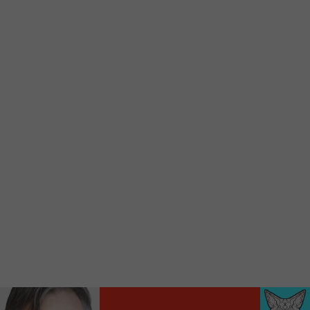
d’accueil rapidement.
Voici la procédure ;)
À partir de votre téléphone, allez sur le site
internet de la Radio allumée au
www.fm1033.ca
Ensuite cliquez sur l’icône situé au bas de
votre écran
(celui qui représente un carré incluant une
flèche dirigé vers le haut)
Cliquez maintenant sur l’option Ajouter sur
l’écran d’accueil et vous verrez apparaître le
logo du FM 103,3
Faites Enregistrer en haut à droite.
Et voilà! Toutes les infos et l’écoute de votre radio
locale vous sont maintenant accessibles en un clic!