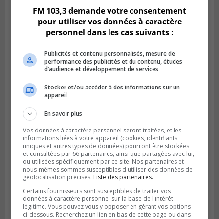
FM 103,3 demande votre consentement
pour utiliser vos données à caractère
personnel dans les cas suivants :
Publicités et contenu personnalisés, mesure de
performance des publicités et du contenu, études
d’audience et développement de services
Stocker et/ou accéder à des informations sur un
appareil
En savoir plus
Publié le 6 août 2026 à 05h39
La grenade du camping du lac Cristal était
Vos données à caractère personnel seront traitées, et les
inoffensive
informations liées à votre appareil (cookies, identifiants
uniques et autres types de données) pourront être stockées
et consultées par 66 partenaires, ainsi que partagées avec lui,
ou utilisées spécifiquement par ce site. Nos partenaires et
nous-mêmes sommes susceptibles d'utiliser des données de
géolocalisation précises.
Liste des partenaires.
Certains fournisseurs sont susceptibles de traiter vos
données à caractère personnel sur la base de l'intérêt
légitime. Vous pouvez vous y opposer en gérant vos options
ci-dessous. Recherchez un lien en bas de cette page ou dans