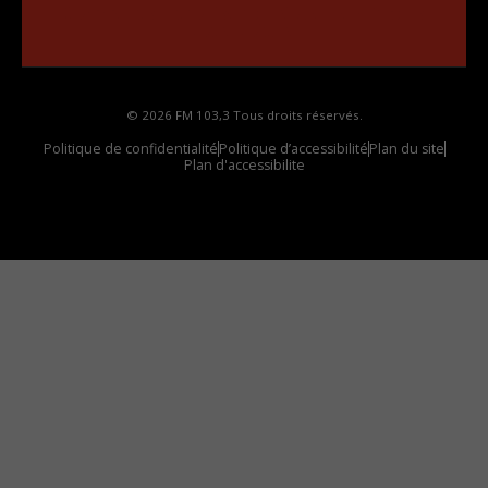
Comment synthoniser la fréquence HD dans
votre voiture
© 2026 FM 103,3 Tous droits réservés.
Politique de confidentialité
Politique d’accessibilité
Plan du site
Plan d'accessibilite