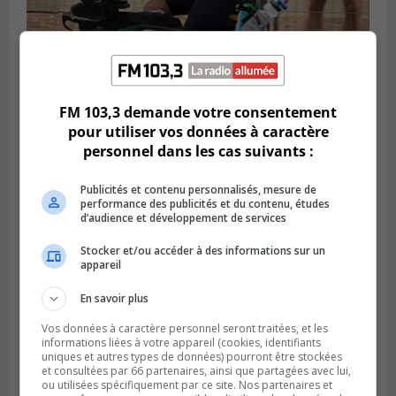
FM 103,3 demande votre consentement
SAINT-LAMBERT
pour utiliser vos données à caractère
Publié le 5 août 2026 à 08h23
De la fibrose kystique à l’Ironman : le
personnel dans les cas suivants :
parcours inspirant d’Emma Fontaine
Publicités et contenu personnalisés, mesure de
performance des publicités et du contenu, études
d’audience et développement de services
Stocker et/ou accéder à des informations sur un
appareil
En savoir plus
Vos données à caractère personnel seront traitées, et les
informations liées à votre appareil (cookies, identifiants
uniques et autres types de données) pourront être stockées
et consultées par 66 partenaires, ainsi que partagées avec lui,
ou utilisées spécifiquement par ce site. Nos partenaires et