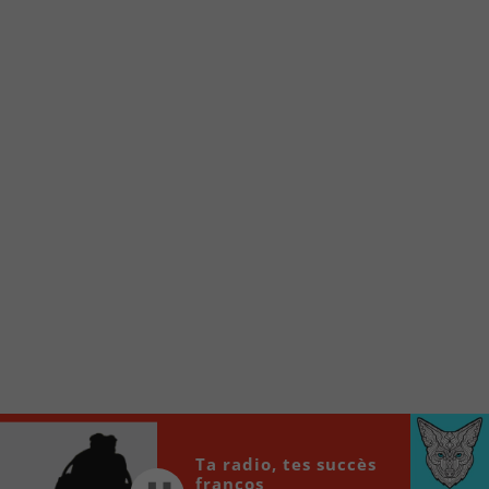
Voici la procédure ;)
À partir de votre téléphone, allez sur le site
internet de la Radio allumée au
www.fm1033.ca
Ensuite cliquez sur l’icône situé au bas de
votre écran
(celui qui représente un carré incluant une
flèche dirigé vers le haut)
Cliquez maintenant sur l’option Ajouter sur
l’écran d’accueil et vous verrez apparaître le
logo du FM 103,3
Faites Enregistrer en haut à droite.
Et voilà! Toutes les infos et l’écoute de votre radio
locale vous sont maintenant accessibles en un clic!
Audio
Ta radio, tes succès
00:00
00:00
Player
francos