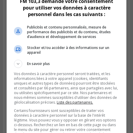
FM 103,3 demande votre consentement
pour utiliser vos données à caractère
personnel dans les cas suivants :
Publicités et contenu personnalisés, mesure de
performance des publicités et du contenu, études
d’audience et développement de services
Stocker et/ou accéder à des informations sur un
appareil
Publié le 6 août 2026 à 05h39
En savoir plus
La grenade du camping du lac Cristal était
inoffensive
Vos données à caractère personnel seront traitées, et les
informations liées à votre appareil (cookies, identifiants
uniques et autres types de données) pourront être stockées
et consultées par 66 partenaires, ainsi que partagées avec lui,
ou utilisées spécifiquement par ce site. Nos partenaires et
nous-mêmes sommes susceptibles d'utiliser des données de
géolocalisation précises.
Liste des partenaires.
Certains fournisseurs sont susceptibles de traiter vos
données à caractère personnel sur la base de l'intérêt
légitime. Vous pouvez vous y opposer en gérant vos options
ci-dessous. Recherchez un lien en bas de cette page ou dans
le menu du site pour gérer ou retirer votre consentement