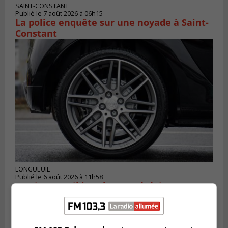
SAINT-CONSTANT
Publié le 7 août 2026 à 06h15
La police enquête sur une noyade à Saint-
Constant
LONGUEUIL
Publié le 6 août 2026 à 11h58
Des jeunes ciblent la Montérégie pour
le Défi écrou de roue