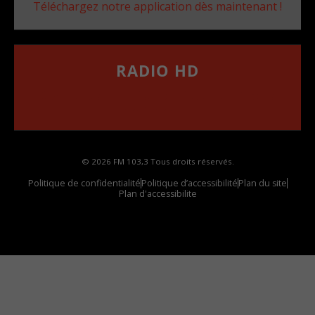
Téléchargez notre application dès maintenant !
RADIO HD
••••••••••••••••••
Comment synthoniser la fréquence HD dans
votre voiture
© 2026 FM 103,3 Tous droits réservés.
Politique de confidentialité
Politique d’accessibilité
Plan du site
Plan d'accessibilite