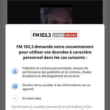
FM 103,3 demande votre consentement
pour utiliser vos données à caractère
personnel dans les cas suivants :
Publié le 5 août 2026 à 09h42
La SQ lance un appel à la population pour
Publicités et contenu personnalisés, mesure de
retrouver un homme disparu
performance des publicités et du contenu, études
d’audience et développement de services
Stocker et/ou accéder à des informations sur un
appareil
En savoir plus
Vos données à caractère personnel seront traitées, et les