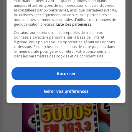
informations liées à votre appareil (cookies, identifiants
uniques et autres types de données) pourront être stockées
et consultées par 66 partenaires, ainsi que partagées avec lui,
ou utilisées spécifiquement par ce site. Nos partenaires et
nous-mêmes sommes susceptibles d'utiliser des données de
géolocalisation précises.
Liste des partenaires.
Certains fournisseurs sont susceptibles de traiter vos
BOUCHERVILLE
données à caractère personnel sur la base de l'intérêt
Publié le 5 août 2026 à 06h54
légitime. Vous pouvez vous y opposer en gérant vos options
La SQ recense 18 décès pendant les
ci-dessous. Recherchez un lien en bas de cette page ou dans
vacances de la construction
le menu du site pour gérer ou retirer votre consentement
dans les paramètres des cookies et de confidentialité.
Autoriser
Gérer vos préférences