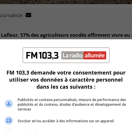
journaliste :
Lafleur, 57% des agriculteurs sondés affirment vivre ou 
e la moyenne se situe à 27 % dans la population général
ntion du suicide, la Fédération de L’UPA de la Montérégie o
évention du suicide adaptée à la réalité des agriculteurs.
FM 103,3 demande votre consentement pour
 Sentinelles, des intervenants qui œuvrent en agriculture qu
utiliser vos données à caractère personnel
sonnes vulnérables du milieu.
dans les cas suivants :
onne en détresse et les ressources du milieu afin de créer un
Publicités et contenu personnalisés, mesure de performance des
publicités et du contenu, études d’audience et développement de
services
 la formation et d’autres ateliers seront organisés
Stocker et/ou accéder à des informations sur un appareil