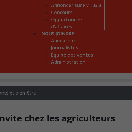
Annoncer sur FM103,3
Concours
Opportunités
d’affaires
NOUS JOINDRE
Animateurs
Journalistes
Équipe des ventes
Administration
anté et bien-être
nvite chez les agriculteurs